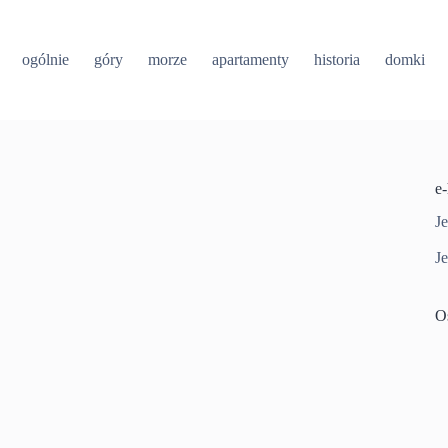
ogólnie
góry
morze
apartamenty
historia
domki
e
Je
Je
O