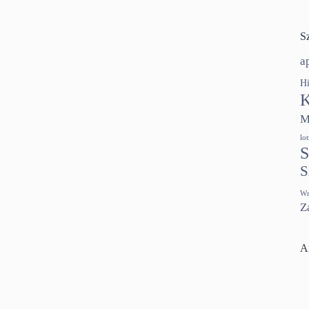
S
a
Hi
K
M
lo
S
S
Wr
Z
A