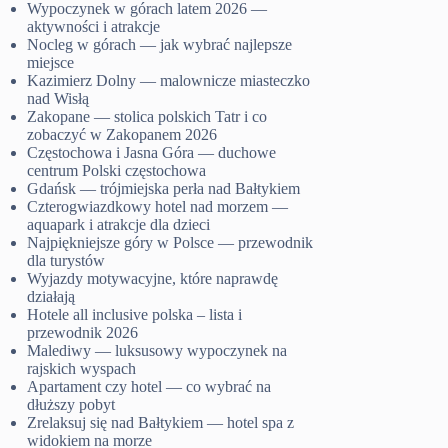
Wypoczynek w górach latem 2026 —
aktywności i atrakcje
Nocleg w górach — jak wybrać najlepsze
miejsce
Kazimierz Dolny — malownicze miasteczko
nad Wisłą
Zakopane — stolica polskich Tatr i co
zobaczyć w Zakopanem 2026
Częstochowa i Jasna Góra — duchowe
centrum Polski częstochowa
Gdańsk — trójmiejska perła nad Bałtykiem
Czterogwiazdkowy hotel nad morzem —
aquapark i atrakcje dla dzieci
Najpiękniejsze góry w Polsce — przewodnik
dla turystów
Wyjazdy motywacyjne, które naprawdę
działają
Hotele all inclusive polska – lista i
przewodnik 2026
Malediwy — luksusowy wypoczynek na
rajskich wyspach
Apartament czy hotel — co wybrać na
dłuższy pobyt
Zrelaksuj się nad Bałtykiem — hotel spa z
widokiem na morze