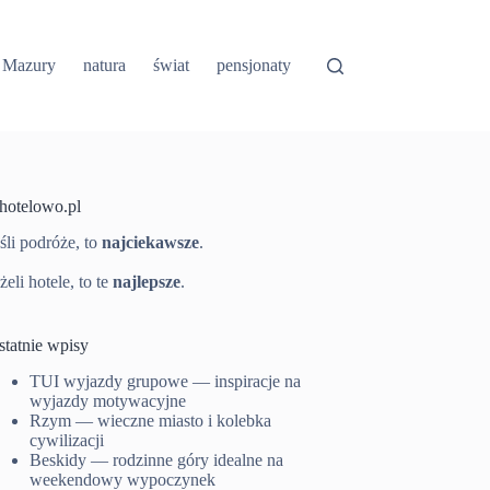
Mazury
natura
świat
pensjonaty
-hotelowo.pl
śli podróże, to
najciekawsze
.
żeli hotele, to te
najlepsze
.
statnie wpisy
TUI wyjazdy grupowe — inspiracje na
wyjazdy motywacyjne
Rzym — wieczne miasto i kolebka
cywilizacji
Beskidy — rodzinne góry idealne na
weekendowy wypoczynek