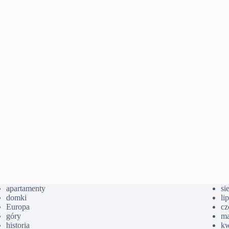
apartamenty
si
domki
li
Europa
cz
góry
ma
historia
kw