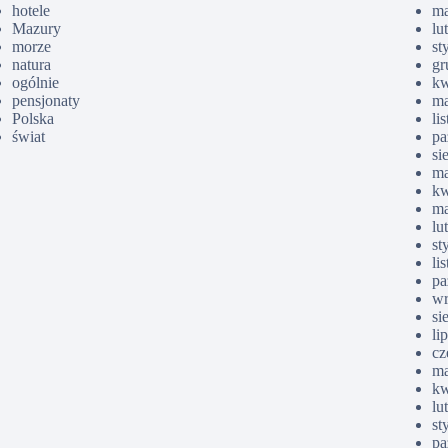
hotele
ma
Mazury
lu
morze
st
natura
gr
ogólnie
kw
pensjonaty
ma
Polska
li
świat
pa
si
ma
kw
ma
lu
st
li
pa
wr
si
li
cz
ma
kw
lu
st
pa