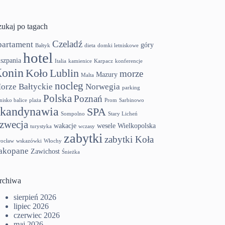
zukaj po tagach
Czeladź
partament
góry
Bałtyk
dieta
domki letniskowe
hotel
szpania
Italia
kamienice
Karpacz
konferencje
onin
Koło
Lublin
morze
Mazury
Malta
nocleg
orze Bałtyckie
Norwegia
parking
Polska
Poznań
tnisko balice
plaża
Prom
Sarbinowo
kandynawia
SPA
Sompolno
Stary Licheń
zwecja
wakacje
wesele
Wielkopolska
turystyka
wczasy
zabytki
zabytki Koła
ocław
wskazówki
Włochy
akopane
Zawichost
Śnieżka
rchiwa
sierpień 2026
lipiec 2026
czerwiec 2026
maj 2026