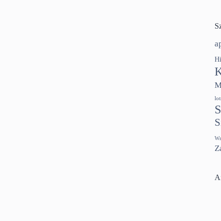
S
a
Hi
K
M
lo
S
S
Wr
Z
A