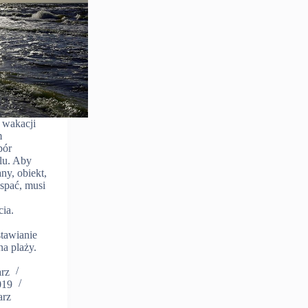
 wakacji
m
bór
lu. Aby
y, obiekt,
spać, musi
h
cia.
stawianie
na plaży.
arz
019
arz