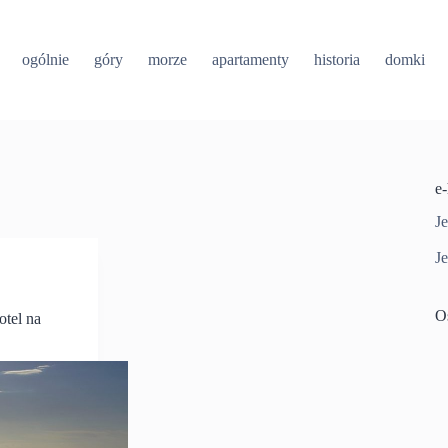
ogólnie
góry
morze
apartamenty
historia
domki
e
Je
Je
O
otel na