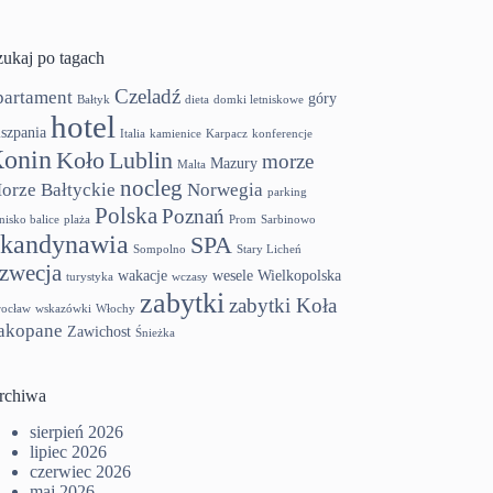
zukaj po tagach
Czeladź
partament
góry
Bałtyk
dieta
domki letniskowe
hotel
szpania
Italia
kamienice
Karpacz
konferencje
onin
Koło
Lublin
morze
Mazury
Malta
nocleg
orze Bałtyckie
Norwegia
parking
Polska
Poznań
tnisko balice
plaża
Prom
Sarbinowo
kandynawia
SPA
Sompolno
Stary Licheń
zwecja
wakacje
wesele
Wielkopolska
turystyka
wczasy
zabytki
zabytki Koła
ocław
wskazówki
Włochy
akopane
Zawichost
Śnieżka
rchiwa
sierpień 2026
lipiec 2026
czerwiec 2026
maj 2026