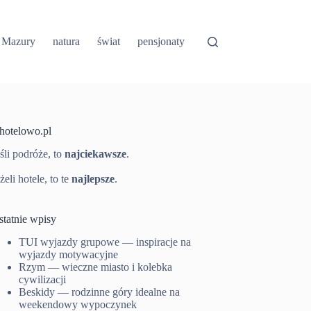
Mazury
natura
świat
pensjonaty
-hotelowo.pl
śli podróże, to
najciekawsze
.
żeli hotele, to te
najlepsze
.
statnie wpisy
TUI wyjazdy grupowe — inspiracje na
wyjazdy motywacyjne
Rzym — wieczne miasto i kolebka
cywilizacji
Beskidy — rodzinne góry idealne na
weekendowy wypoczynek