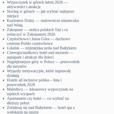
Wypoczynek w górach latem 2026 —
aktywności i atrakcje
Nocleg w górach — jak wybrać najlepsze
miejsce
Kazimierz Dolny — malownicze miasteczko
nad Wisłą
Zakopane — stolica polskich Tatr i co
zobaczyć w Zakopanem 2026
Częstochowa i Jasna Góra — duchowe
centrum Polski częstochowa
Gdańsk — trójmiejska perła nad Bałtykiem
Czterogwiazdkowy hotel nad morzem —
aquapark i atrakcje dla dzieci
Najpiękniejsze góry w Polsce — przewodnik
dla turystów
Wyjazdy motywacyjne, które naprawdę
działają
Hotele all inclusive polska – lista i
przewodnik 2026
Malediwy — luksusowy wypoczynek na
rajskich wyspach
Apartament czy hotel — co wybrać na
dłuższy pobyt
Zrelaksuj się nad Bałtykiem — hotel spa z
widokiem na morze