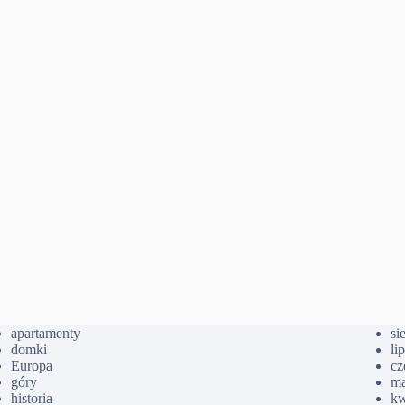
apartamenty
si
domki
li
Europa
cz
góry
ma
historia
kw