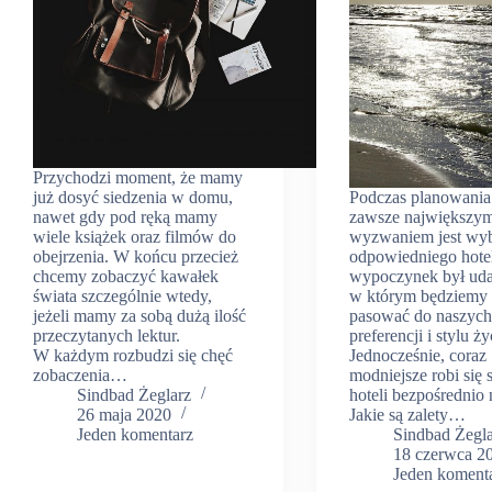
Przychodzi moment, że mamy
już dosyć siedzenia w domu,
Podczas planowania
nawet gdy pod ręką mamy
zawsze największy
wiele książek oraz filmów do
wyzwaniem jest wy
obejrzenia. W końcu przecież
odpowiedniego hote
chcemy zobaczyć kawałek
wypoczynek był udan
świata szczególnie wtedy,
w którym będziemy 
jeżeli mamy za sobą dużą ilość
pasować do naszyc
przeczytanych lektur.
preferencji i stylu ży
W każdym rozbudzi się chęć
Jednocześnie, coraz
zobaczenia…
modniejsze robi się 
Sindbad Żeglarz
hoteli bezpośrednio 
26 maja 2020
Jakie są zalety…
Jeden komentarz
Sindbad Żegl
18 czerwca 2
Jeden koment