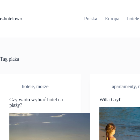
Przejdź
do
treści
e-hotelowo
Polska
Europa
hotele
Tag
plaża
hotele
,
morze
apartamenty
,
Czy warto wybrać hotel na
Willa Gryf
plaży?