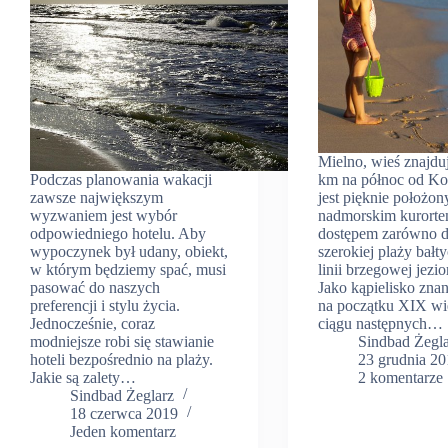
Mielno, wieś znajduj
Podczas planowania wakacji
km na północ od Kos
zawsze największym
jest pięknie położo
wyzwaniem jest wybór
nadmorskim kurorte
odpowiedniego hotelu. Aby
dostępem zarówno 
wypoczynek był udany, obiekt,
szerokiej plaży bałty
w którym będziemy spać, musi
linii brzegowej jezi
pasować do naszych
Jako kąpielisko znan
preferencji i stylu życia.
na początku XIX wi
Jednocześnie, coraz
ciągu następnych…
modniejsze robi się stawianie
Sindbad Żegl
hoteli bezpośrednio na plaży.
23 grudnia 2
Jakie są zalety…
2 komentarze
Sindbad Żeglarz
18 czerwca 2019
Jeden komentarz