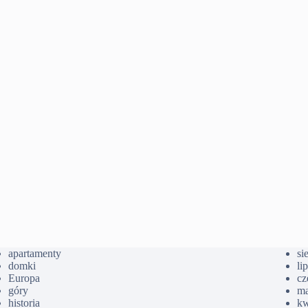
apartamenty
si
domki
li
Europa
cz
góry
ma
historia
kw