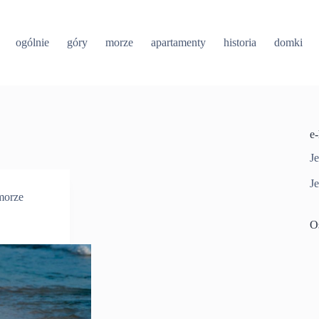
ogólnie
góry
morze
apartamenty
historia
domki
e
Je
Je
morze
O