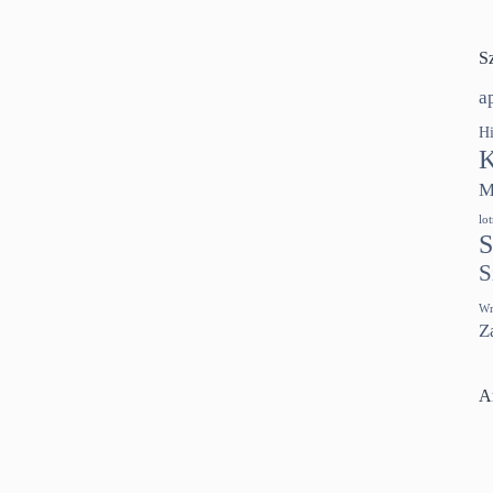
S
a
Hi
K
M
lo
S
S
Wr
Z
A