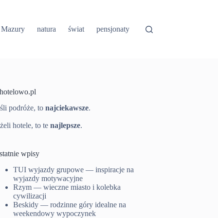
Mazury
natura
świat
pensjonaty
-hotelowo.pl
śli podróże, to
najciekawsze
.
żeli hotele, to te
najlepsze
.
statnie wpisy
TUI wyjazdy grupowe — inspiracje na
wyjazdy motywacyjne
Rzym — wieczne miasto i kolebka
cywilizacji
Beskidy — rodzinne góry idealne na
weekendowy wypoczynek