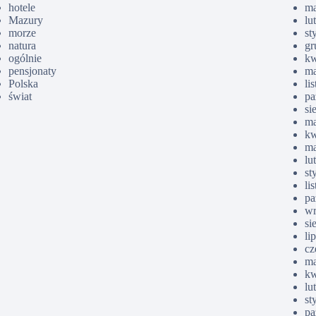
hotele
ma
Mazury
lu
morze
st
natura
gr
ogólnie
kw
pensjonaty
ma
Polska
li
świat
pa
si
ma
kw
ma
lu
st
li
pa
wr
si
li
cz
ma
kw
lu
st
pa