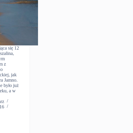
ąca się 12
zalina,
nym
m z
do
ckiej, jak
ora Jamno.
e było już
eku, a w
arz
016