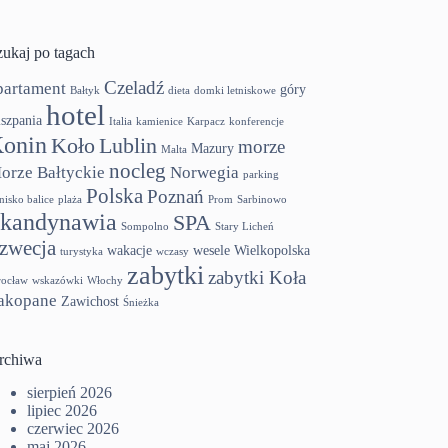
zukaj po tagach
Czeladź
partament
góry
Bałtyk
dieta
domki letniskowe
hotel
szpania
Italia
kamienice
Karpacz
konferencje
onin
Koło
Lublin
morze
Mazury
Malta
nocleg
orze Bałtyckie
Norwegia
parking
Polska
Poznań
tnisko balice
plaża
Prom
Sarbinowo
kandynawia
SPA
Sompolno
Stary Licheń
zwecja
wakacje
wesele
Wielkopolska
turystyka
wczasy
zabytki
zabytki Koła
ocław
wskazówki
Włochy
akopane
Zawichost
Śnieżka
rchiwa
sierpień 2026
lipiec 2026
czerwiec 2026
maj 2026