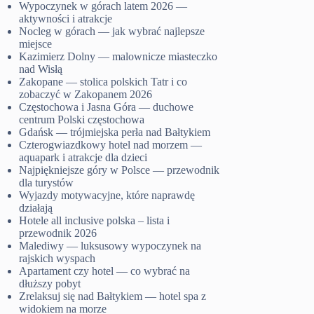
Wypoczynek w górach latem 2026 —
aktywności i atrakcje
Nocleg w górach — jak wybrać najlepsze
miejsce
Kazimierz Dolny — malownicze miasteczko
nad Wisłą
Zakopane — stolica polskich Tatr i co
zobaczyć w Zakopanem 2026
Częstochowa i Jasna Góra — duchowe
centrum Polski częstochowa
Gdańsk — trójmiejska perła nad Bałtykiem
Czterogwiazdkowy hotel nad morzem —
aquapark i atrakcje dla dzieci
Najpiękniejsze góry w Polsce — przewodnik
dla turystów
Wyjazdy motywacyjne, które naprawdę
działają
Hotele all inclusive polska – lista i
przewodnik 2026
Malediwy — luksusowy wypoczynek na
rajskich wyspach
Apartament czy hotel — co wybrać na
dłuższy pobyt
Zrelaksuj się nad Bałtykiem — hotel spa z
widokiem na morze