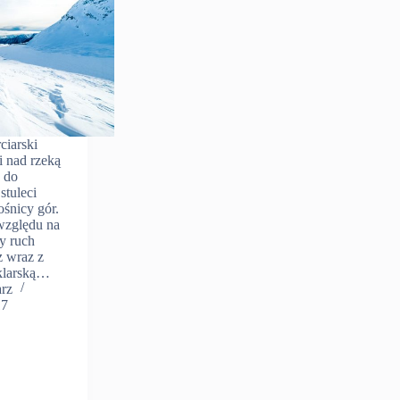
ciarski
i nad rzeką
 do
stuleci
ośnicy gór.
względu na
ży ruch
z wraz z
zklarską…
arz
17