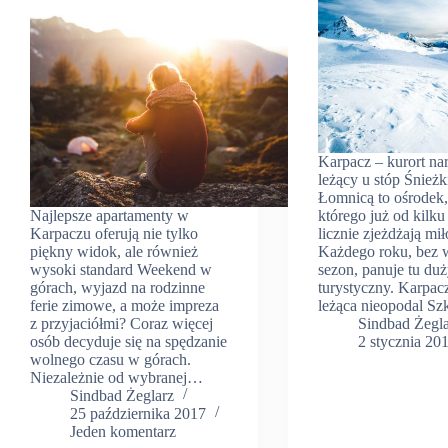
Karpacz – kurort nar
leżący u stóp Śnieżk
Łomnicą to ośrodek,
Najlepsze apartamenty w
którego już od kilku 
Karpaczu oferują nie tylko
licznie zjeżdżają mił
piękny widok, ale również
Każdego roku, bez 
wysoki standard Weekend w
sezon, panuje tu du
górach, wyjazd na rodzinne
turystyczny. Karpac
ferie zimowe, a może impreza
leżąca nieopodal S
z przyjaciółmi? Coraz więcej
Sindbad Żegl
osób decyduje się na spędzanie
2 stycznia 20
wolnego czasu w górach.
Niezależnie od wybranej…
Sindbad Żeglarz
25 października 2017
Jeden komentarz