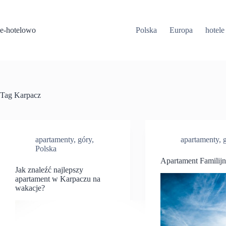
Przejdź
do
treści
e-hotelowo
Polska
Europa
hotele
Tag
Karpacz
apartamenty
,
góry
,
apartamenty
,
Polska
Apartament Familij
Jak znaleźć najlepszy
apartament w Karpaczu na
wakacje?