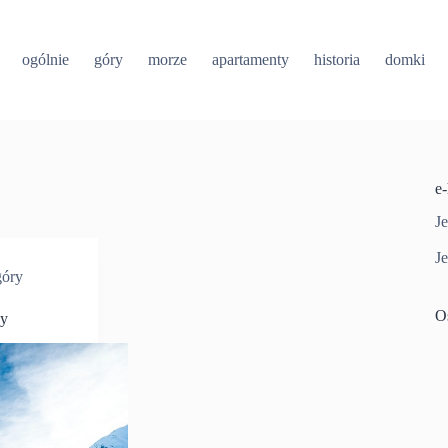
ogólnie
góry
morze
apartamenty
historia
domki
e
Je
Je
góry
O
ny