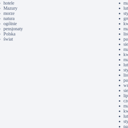
hotele
ma
Mazury
lu
morze
st
natura
gr
ogólnie
kw
pensjonaty
ma
Polska
li
świat
pa
si
ma
kw
ma
lu
st
li
pa
wr
si
li
cz
ma
kw
lu
st
pa