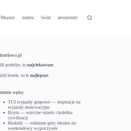
Mazury
natura
świat
pensjonaty
-hotelowo.pl
śli podróże, to
najciekawsze
.
żeli hotele, to te
najlepsze
.
statnie wpisy
TUI wyjazdy grupowe — inspiracje na
wyjazdy motywacyjne
Rzym — wieczne miasto i kolebka
cywilizacji
Beskidy — rodzinne góry idealne na
weekendowy wypoczynek