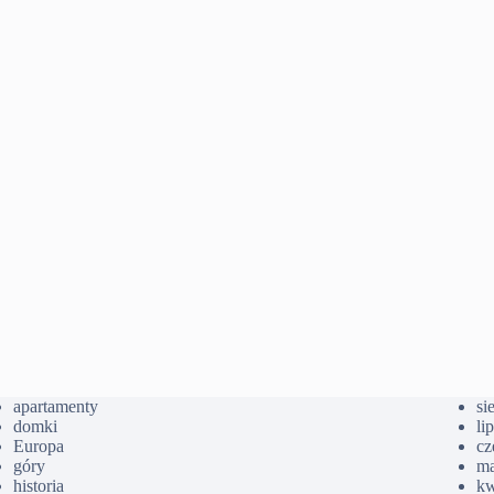
apartamenty
si
domki
li
Europa
cz
góry
ma
historia
kw