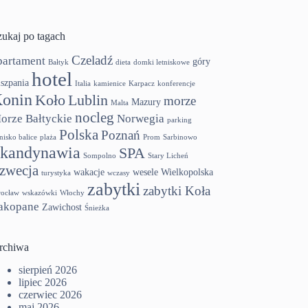
zukaj po tagach
Czeladź
partament
góry
Bałtyk
dieta
domki letniskowe
hotel
szpania
Italia
kamienice
Karpacz
konferencje
onin
Koło
Lublin
morze
Mazury
Malta
nocleg
orze Bałtyckie
Norwegia
parking
Polska
Poznań
tnisko balice
plaża
Prom
Sarbinowo
kandynawia
SPA
Sompolno
Stary Licheń
zwecja
wakacje
wesele
Wielkopolska
turystyka
wczasy
zabytki
zabytki Koła
ocław
wskazówki
Włochy
akopane
Zawichost
Śnieżka
rchiwa
sierpień 2026
lipiec 2026
czerwiec 2026
maj 2026