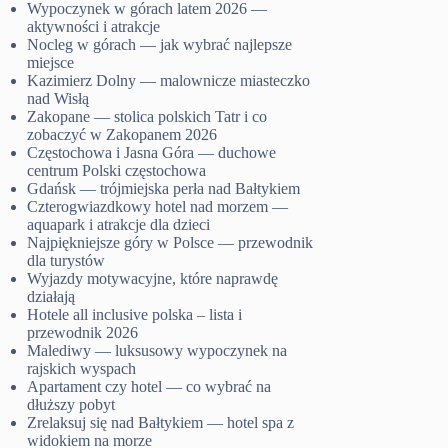
Wypoczynek w górach latem 2026 —
aktywności i atrakcje
Nocleg w górach — jak wybrać najlepsze
miejsce
Kazimierz Dolny — malownicze miasteczko
nad Wisłą
Zakopane — stolica polskich Tatr i co
zobaczyć w Zakopanem 2026
Częstochowa i Jasna Góra — duchowe
centrum Polski częstochowa
Gdańsk — trójmiejska perła nad Bałtykiem
Czterogwiazdkowy hotel nad morzem —
aquapark i atrakcje dla dzieci
Najpiękniejsze góry w Polsce — przewodnik
dla turystów
Wyjazdy motywacyjne, które naprawdę
działają
Hotele all inclusive polska – lista i
przewodnik 2026
Malediwy — luksusowy wypoczynek na
rajskich wyspach
Apartament czy hotel — co wybrać na
dłuższy pobyt
Zrelaksuj się nad Bałtykiem — hotel spa z
widokiem na morze