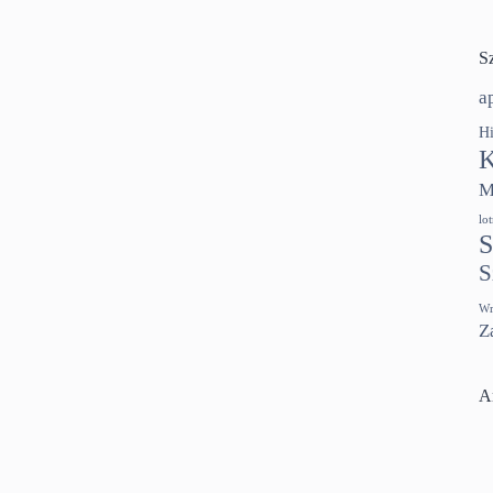
S
a
Hi
K
M
lo
S
S
Wr
Z
A