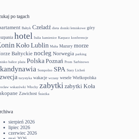
zukaj po tagach
Czeladź
partament
góry
Bałtyk
dieta
domki letniskowe
hotel
szpania
Italia
kamienice
Karpacz
konferencje
onin
Koło
Lublin
morze
Mazury
Malta
nocleg
orze Bałtyckie
Norwegia
parking
Polska
Poznań
tnisko balice
plaża
Prom
Sarbinowo
kandynawia
SPA
Sompolno
Stary Licheń
zwecja
wakacje
wesele
Wielkopolska
turystyka
wczasy
zabytki
zabytki Koła
ocław
wskazówki
Włochy
akopane
Zawichost
Śnieżka
rchiwa
sierpień 2026
lipiec 2026
czerwiec 2026
maj 2026