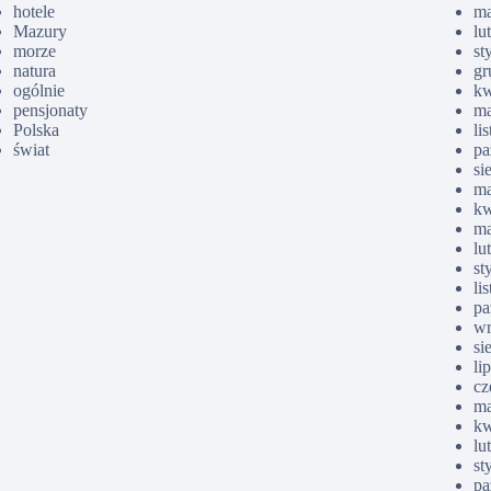
hotele
ma
Mazury
lu
morze
st
natura
gr
ogólnie
kw
pensjonaty
ma
Polska
li
świat
pa
si
ma
kw
ma
lu
st
li
pa
wr
si
li
cz
ma
kw
lu
st
pa