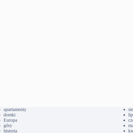
apartamenty
si
domki
li
Europa
cz
góry
ma
historia
kw