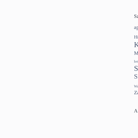
S
a
Hi
K
M
lo
S
S
Wr
Z
A