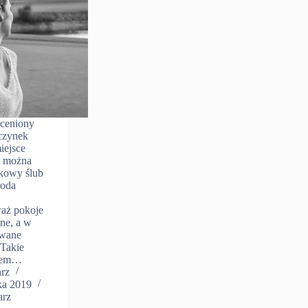
 ceniony
oczynek
iejsce
j można
kowy ślub
łoda
aż pokoje
ne, a w
owane
 Takie
wem…
arz
ka 2019
arz