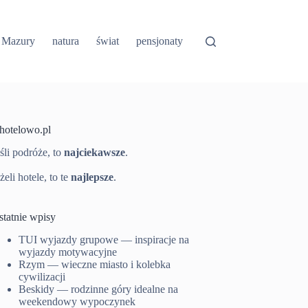
Mazury
natura
świat
pensjonaty
-hotelowo.pl
śli podróże, to
najciekawsze
.
żeli hotele, to te
najlepsze
.
statnie wpisy
TUI wyjazdy grupowe — inspiracje na
wyjazdy motywacyjne
Rzym — wieczne miasto i kolebka
cywilizacji
Beskidy — rodzinne góry idealne na
weekendowy wypoczynek