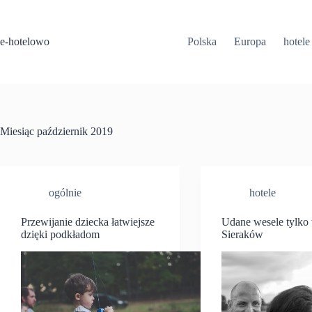
Przejdź
do
treści
e-hotelowo
Polska
Europa
hotele
Miesiąc
październik 2019
ogólnie
hotele
Przewijanie dziecka łatwiejsze
Udane wesele tylk
dzięki podkładom
Sieraków