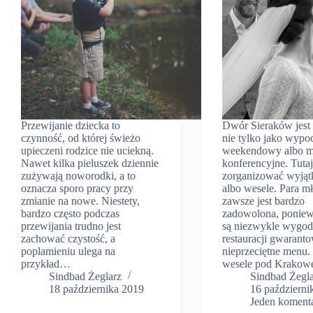
Przewijanie dziecka to
Dwór Sieraków jest
czynność, od której świeżo
nie tylko jako wyp
upieczeni rodzice nie uciekną.
weekendowy albo m
Nawet kilka pieluszek dziennie
konferencyjne. Tuta
zużywają noworodki, a to
zorganizować wyjąt
oznacza sporo pracy przy
albo wesele. Para m
zmianie na nowe. Niestety,
zawsze jest bardzo
bardzo często podczas
zadowolona, poniew
przewijania trudno jest
są niezwykle wygod
zachować czystość, a
restauracji gwarant
poplamieniu ulega na
nieprzeciętne menu.
przykład…
wesele pod Krako
Sindbad Żeglarz
Sindbad Żegl
18 października 2019
16 październi
Jeden koment