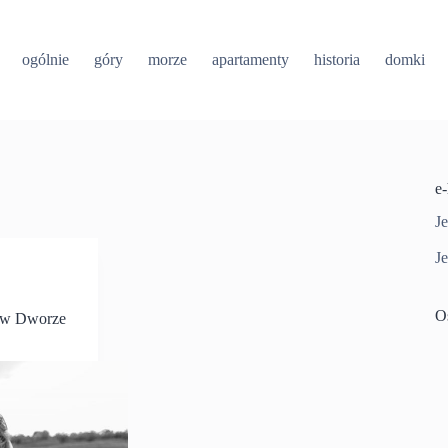
ogólnie
góry
morze
apartamenty
historia
domki
e
Je
Je
O
o w Dworze