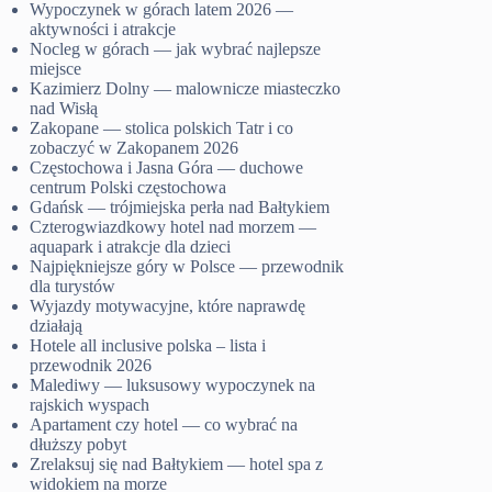
Wypoczynek w górach latem 2026 —
aktywności i atrakcje
Nocleg w górach — jak wybrać najlepsze
miejsce
Kazimierz Dolny — malownicze miasteczko
nad Wisłą
Zakopane — stolica polskich Tatr i co
zobaczyć w Zakopanem 2026
Częstochowa i Jasna Góra — duchowe
centrum Polski częstochowa
Gdańsk — trójmiejska perła nad Bałtykiem
Czterogwiazdkowy hotel nad morzem —
aquapark i atrakcje dla dzieci
Najpiękniejsze góry w Polsce — przewodnik
dla turystów
Wyjazdy motywacyjne, które naprawdę
działają
Hotele all inclusive polska – lista i
przewodnik 2026
Malediwy — luksusowy wypoczynek na
rajskich wyspach
Apartament czy hotel — co wybrać na
dłuższy pobyt
Zrelaksuj się nad Bałtykiem — hotel spa z
widokiem na morze