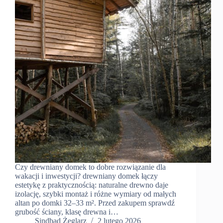
Czy drewniany domek to dobre rozwiązanie dla
wakacji i inwestycji? drewniany domek łączy
estetykę z praktycznością: naturalne drewno daje
izolację, szybki montaż i różne wymiary od małych
altan po domki 32–33 m². Przed zakupem sprawdź
grubość ściany, klasę drewna i…
Sindbad Żeglarz
2 lutego 2026