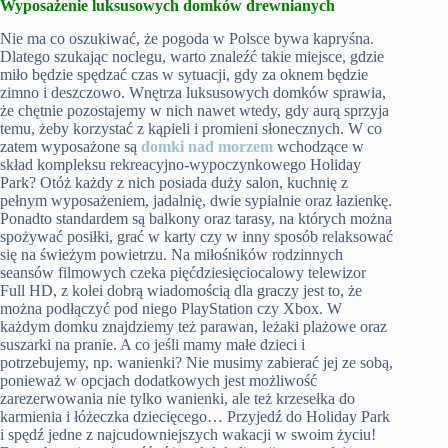
Wyposażenie luksusowych domków drewnianych
Nie ma co oszukiwać, że pogoda w Polsce bywa kapryśna.
Dlatego szukając noclegu, warto znaleźć takie miejsce, gdzie
miło będzie spędzać czas w sytuacji, gdy za oknem będzie
zimno i deszczowo. Wnętrza luksusowych domków sprawia,
że chętnie pozostajemy w nich nawet wtedy, gdy aurą sprzyja
temu, żeby korzystać z kąpieli i promieni słonecznych. W co
zatem wyposażone są
domki nad morzem
wchodzące w
skład kompleksu rekreacyjno-wypoczynkowego Holiday
Park? Otóż każdy z nich posiada duży salon, kuchnię z
pełnym wyposażeniem, jadalnię, dwie sypialnie oraz łazienkę.
Ponadto standardem są balkony oraz tarasy, na których można
spożywać posiłki, grać w karty czy w inny sposób relaksować
się na świeżym powietrzu. Na miłośników rodzinnych
seansów filmowych czeka pięćdziesięciocalowy telewizor
Full HD, z kolei dobrą wiadomością dla graczy jest to, że
można podłączyć pod niego PlayStation czy Xbox. W
każdym domku znajdziemy też parawan, leżaki plażowe oraz
suszarki na pranie. A co jeśli mamy małe dzieci i
potrzebujemy, np. wanienki? Nie musimy zabierać jej ze sobą,
ponieważ w opcjach dodatkowych jest możliwość
zarezerwowania nie tylko wanienki, ale też krzesełka do
karmienia i łóżeczka dziecięcego… Przyjedź do Holiday Park
i spędź jedne z najcudowniejszych wakacji w swoim życiu!