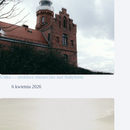
Ustka — urokliwe miasteczko nad Bałtykiem
6 kwietnia 2026