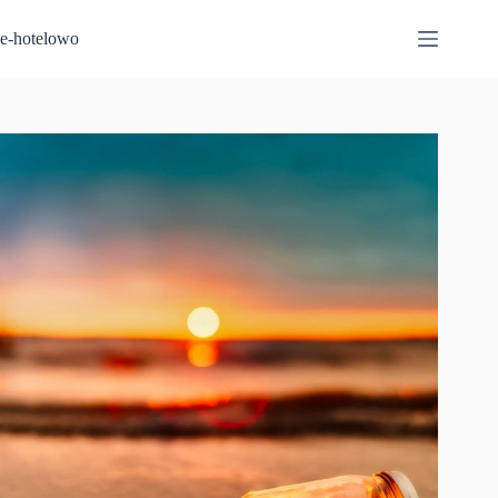
Przejdź
do
e-hotelowo
treści