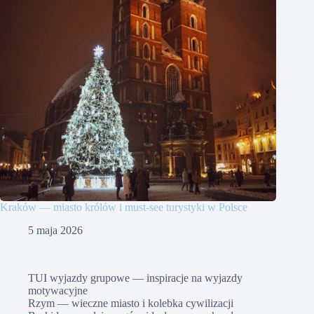
Kraków — miasto królów i must-see turystyki w Polsce
5 maja 2026
TUI wyjazdy grupowe — inspiracje na wyjazdy
motywacyjne
Rzym — wieczne miasto i kolebka cywilizacji