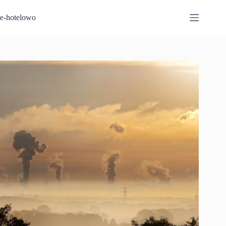
Przejdź
do
e-hotelowo
treści