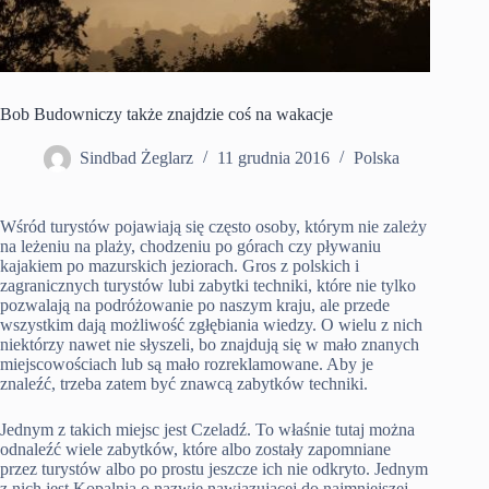
Bob Budowniczy także znajdzie coś na wakacje
Sindbad Żeglarz
11 grudnia 2016
Polska
Wśród turystów pojawiają się często osoby, którym nie zależy
na leżeniu na plaży, chodzeniu po górach czy pływaniu
kajakiem po mazurskich jeziorach. Gros z polskich i
zagranicznych turystów lubi zabytki techniki, które nie tylko
pozwalają na podróżowanie po naszym kraju, ale przede
wszystkim dają możliwość zgłębiania wiedzy. O wielu z nich
niektórzy nawet nie słyszeli, bo znajdują się w mało znanych
miejscowościach lub są mało rozreklamowane. Aby je
znaleźć, trzeba zatem być znawcą zabytków techniki.
Jednym z takich miejsc jest Czeladź. To właśnie tutaj można
odnaleźć wiele zabytków, które albo zostały zapomniane
przez turystów albo po prostu jeszcze ich nie odkryto. Jednym
z nich jest Kopalnia o nazwie nawiązującej do najmniejszej