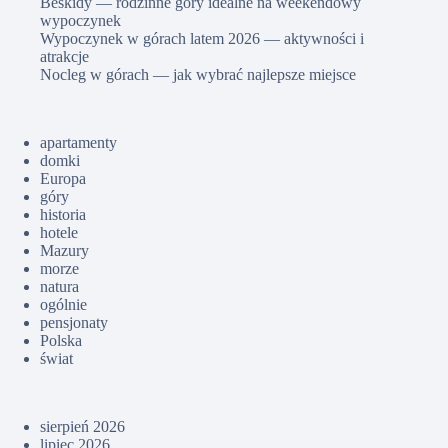
Beskidy — rodzinne góry idealne na weekendowy
wypoczynek
Wypoczynek w górach latem 2026 — aktywności i
atrakcje
Nocleg w górach — jak wybrać najlepsze miejsce
apartamenty
domki
Europa
góry
historia
hotele
Mazury
morze
natura
ogólnie
pensjonaty
Polska
świat
sierpień 2026
lipiec 2026