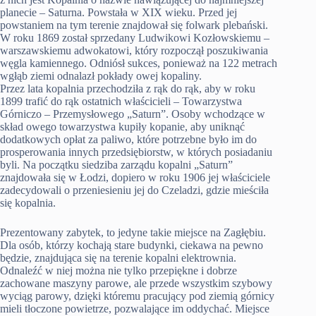
planecie – Saturna. Powstała w XIX wieku. Przed jej
powstaniem na tym terenie znajdował się folwark plebański.
W roku 1869 został sprzedany Ludwikowi Kozłowskiemu –
warszawskiemu adwokatowi, który rozpoczął poszukiwania
węgla kamiennego. Odniósł sukces, ponieważ na 122 metrach
wgłąb ziemi odnalazł pokłady owej kopaliny.
Przez lata kopalnia przechodziła z rąk do rąk, aby w roku
1899 trafić do rąk ostatnich właścicieli – Towarzystwa
Górniczo – Przemysłowego „Saturn”. Osoby wchodzące w
skład owego towarzystwa kupiły kopanie, aby uniknąć
dodatkowych opłat za paliwo, które potrzebne było im do
prosperowania innych przedsiębiorstw, w których posiadaniu
byli. Na początku siedziba zarządu kopalni „Saturn”
znajdowała się w Łodzi, dopiero w roku 1906 jej właściciele
zadecydowali o przeniesieniu jej do Czeladzi, gdzie mieściła
się kopalnia.
Prezentowany zabytek, to jedyne takie miejsce na Zagłębiu.
Dla osób, którzy kochają stare budynki, ciekawa na pewno
będzie, znajdująca się na terenie kopalni elektrownia.
Odnaleźć w niej można nie tylko przepiękne i dobrze
zachowane maszyny parowe, ale przede wszystkim szybowy
wyciąg parowy, dzięki któremu pracujący pod ziemią górnicy
mieli tłoczone powietrze, pozwalające im oddychać. Miejsce