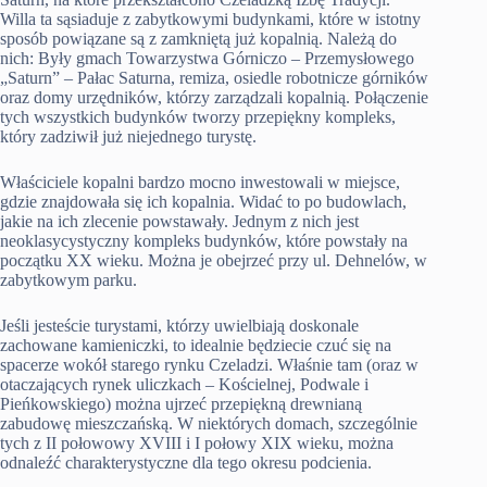
Willa ta sąsiaduje z zabytkowymi budynkami, które w istotny
sposób powiązane są z zamkniętą już kopalnią. Należą do
nich: Były gmach Towarzystwa Górniczo – Przemysłowego
„Saturn” – Pałac Saturna, remiza, osiedle robotnicze górników
oraz domy urzędników, którzy zarządzali kopalnią. Połączenie
tych wszystkich budynków tworzy przepiękny kompleks,
który zadziwił już niejednego turystę.
Właściciele kopalni bardzo mocno inwestowali w miejsce,
gdzie znajdowała się ich kopalnia. Widać to po budowlach,
jakie na ich zlecenie powstawały. Jednym z nich jest
neoklasycystyczny kompleks budynków, które powstały na
początku XX wieku. Można je obejrzeć przy ul. Dehnelów, w
zabytkowym parku.
Jeśli jesteście turystami, którzy uwielbiają doskonale
zachowane kamieniczki, to idealnie będziecie czuć się na
spacerze wokół starego rynku Czeladzi. Właśnie tam (oraz w
otaczających rynek uliczkach – Kościelnej, Podwale i
Pieńkowskiego) można ujrzeć przepiękną drewnianą
zabudowę mieszczańską. W niektórych domach, szczególnie
tych z II połowowy XVIII i I połowy XIX wieku, można
odnaleźć charakterystyczne dla tego okresu podcienia.