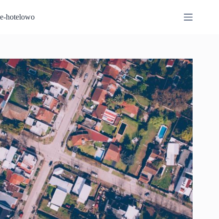
Przejdź
do
e-hotelowo
treści