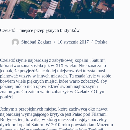
Czeladź – miejsce przepięknych budynków
Sindbad Żeglarz
10 stycznia 2017
Polska
Czeladź słynie najbardziej z zabytkowej kopalni „Saturn”,
która stworzona została już w XIX wieku. Nie oznacza to
jednak, że przyjeżdżając do tej miejscowości turysta musi
planować wizyty w innych miastach. Ta osada kryje w sobie
bowiem wiele pięknych miejsc, które warto zobaczyć, aby
później móc o nich opowiedzieć swoim najbliższym i
znajomym. Co zatem warto zobaczyć w Czeladzi? O tym
poniżej.
Jednym z przepięknych miejsc, które zachwycą oko nawet
najbardziej wymagającego krytyka jest Pałac pod Filarami.
Budynek ten, to willa, w której mieszkał niegdyś naczelny
dyrektor kopalni Saturn. W 2010 roku powstało tam Muzeum
Saturn, na które przekształcono Czeladzką Izbę Tradycji.