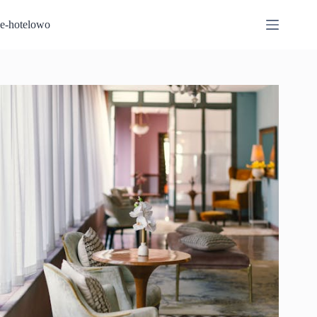
Przejdź
do
e-hotelowo
treści