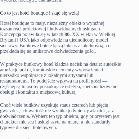
Co to jest hotel boutique i skąd się wziął
Hotel boutique to mały, niezależny obiekt o wyraźnej
tożsamości projektowej i indywidualnych usługach.
Koncepcja pojawiła się w latach
80.
XX wieku w Wielkiej
Brytanii i USA jako odpowiedź na ujednolicony model
sieciowy. Butikowe hotele łączą luksus z lokalnością, co
przekłada się na unikatowe doświadczenia gości.
W praktyce butikowy hotel kładzie nacisk na detale: autorskie
aranżacje pokoi, kuratorskie elementy wyposażenia i
nierzadko współpracę z lokalnymi artystami lub
restauratorami. To podejście wpływa na profil gości —
częściej są to osoby poszukujące estetyki, spersonalizowanej
obsługi i kontaktu z miejscową kulturą.
Choć wiele butików uzyskuje status czterech lub pięciu
gwiazdek, ich wartość nie wynika jedynie z gwiazdek, a z
doświadczenia. Wybierz ten typ obiektu, gdy priorytetem jest
charakter miejsca i usługi szyte na miarę, a nie standardy
typowe dla sieci hotelowych.