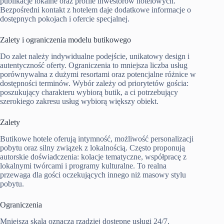
publikacje lokalne oraz profile inwestorów hotelowych.
Bezpośredni kontakt z hotelem daje dodatkowe informacje o
dostępnych pokojach i ofercie specjalnej.
Zalety i ograniczenia modelu butikowego
Do zalet należy indywidualne podejście, unikatowy design i
autentyczność oferty. Ograniczenia to mniejsza liczba usług
porównywalna z dużymi resortami oraz potencjalne różnice w
dostępności terminów. Wybór zależy od priorytetów gościa:
poszukujący charakteru wybiorą butik, a ci potrzebujący
szerokiego zakresu usług wybiorą większy obiekt.
Zalety
Butikowe hotele oferują intymność, możliwość personalizacji
pobytu oraz silny związek z lokalnością. Często proponują
autorskie doświadczenia: kolacje tematyczne, współpracę z
lokalnymi twórcami i programy kulturalne. To realna
przewaga dla gości oczekujących innego niż masowy stylu
pobytu.
Ograniczenia
Mniejsza skala oznacza rzadziej dostępne usługi 24/7,