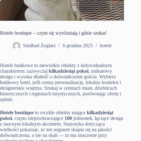
Hotele boutique – czym się wyróżniają i gdzie szukać
Sindbad Żeglarz
6 grudnia 2025
hotele
Hotele butikowe to niewielkie obiekty z indywidualnym
charakterem: zazwyczaj
kilkadziesiąt pokoi
, unikatowy
design i wysoka dbałość o doświadczenie gościa. Wybierz
butikowy hotel, jeśli cenisz personalizację, lokalny kontekst i
designerskie wnętrza. Szukaj w centrach miast, dzielnicach
historycznych i regionach turystycznych, porównując ofertę i
opinie.
Hotele boutique
to zwykle obiekty mające
kilkadziesiąt
pokoi
, często nieprzekraczające
100
jednostek, łączące design
z mocnym lokalnym akcentem. Statystyka dotycząca
wielkości pokazuje, że ten segment skupia się na jakości
doświadczenia, a nie na skali — to ma znaczenie przy
wyborze noclegu z charakterem.