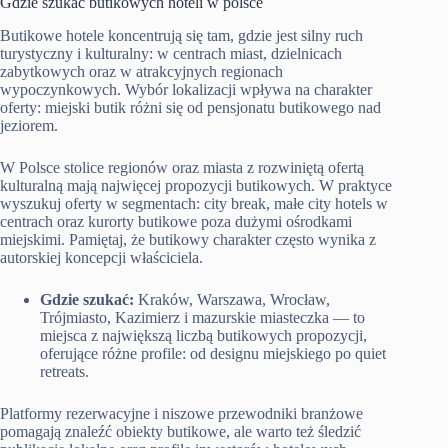
Gdzie szukać butikowych hoteli w polsce
Butikowe hotele koncentrują się tam, gdzie jest silny ruch
turystyczny i kulturalny: w centrach miast, dzielnicach
zabytkowych oraz w atrakcyjnych regionach
wypoczynkowych. Wybór lokalizacji wpływa na charakter
oferty: miejski butik różni się od pensjonatu butikowego nad
jeziorem.
W Polsce stolice regionów oraz miasta z rozwiniętą ofertą
kulturalną mają najwięcej propozycji butikowych. W praktyce
wyszukuj oferty w segmentach: city break, małe city hotels w
centrach oraz kurorty butikowe poza dużymi ośrodkami
miejskimi. Pamiętaj, że butikowy charakter często wynika z
autorskiej koncepcji właściciela.
Gdzie szukać:
Kraków, Warszawa, Wrocław,
Trójmiasto, Kazimierz i mazurskie miasteczka — to
miejsca z największą liczbą butikowych propozycji,
oferujące różne profile: od designu miejskiego po quiet
retreats.
Platformy rezerwacyjne i niszowe przewodniki branżowe
pomagają znaleźć obiekty butikowe, ale warto też śledzić