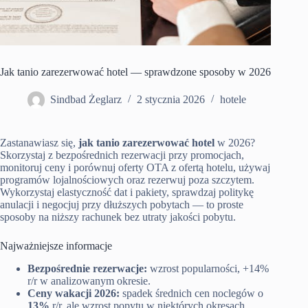
Jak tanio zarezerwować hotel — sprawdzone sposoby w 2026
Sindbad Żeglarz
2 stycznia 2026
hotele
Zastanawiasz się,
jak tanio zarezerwować hotel
w 2026?
Skorzystaj z bezpośrednich rezerwacji przy promocjach,
monitoruj ceny i porównuj oferty OTA z ofertą hotelu, używaj
programów lojalnościowych oraz rezerwuj poza szczytem.
Wykorzystaj elastyczność dat i pakiety, sprawdzaj politykę
anulacji i negocjuj przy dłuższych pobytach — to proste
sposoby na niższy rachunek bez utraty jakości pobytu.
Najważniejsze informacje
Bezpośrednie rezerwacje:
wzrost popularności, +14%
r/r w analizowanym okresie.
Ceny wakacji 2026:
spadek średnich cen noclegów o
13%
r/r, ale wzrost popytu w niektórych okresach.