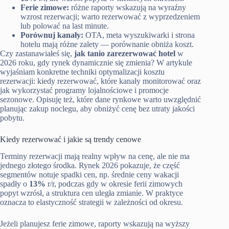
Ferie zimowe:
różne raporty wskazują na wyraźny
wzrost rezerwacji; warto rezerwować z wyprzedzeniem
lub polować na last minute.
Porównuj kanały:
OTA, meta wyszukiwarki i strona
hotelu mają różne zalety — porównanie obniża koszt.
Czy zastanawiałeś się,
jak tanio zarezerwować hotel
w
2026 roku, gdy rynek dynamicznie się zmienia? W artykule
wyjaśniam konkretne techniki optymalizacji kosztu
rezerwacji: kiedy rezerwować, które kanały monitorować oraz
jak wykorzystać programy lojalnościowe i promocje
sezonowe. Opisuję też, które dane rynkowe warto uwzględnić
planując zakup noclegu, aby obniżyć cenę bez utraty jakości
pobytu.
Kiedy rezerwować i jakie są trendy cenowe
Terminy rezerwacji mają realny wpływ na cenę, ale nie ma
jednego złotego środka. Rynek 2026 pokazuje, że część
segmentów notuje spadki cen, np. średnie ceny wakacji
spadły o
13%
r/r, podczas gdy w okresie ferii zimowych
popyt wzrósł, a struktura cen uległa zmianie. W praktyce
oznacza to elastyczność strategii w zależności od okresu.
Jeżeli planujesz ferie zimowe, raporty wskazują na wyższy