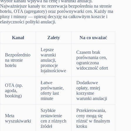
Wybór kanału wpływa na cenę i warunki anulacji.
Najważniejsze kanały to: rezerwacja bezpośrednia na stronie
hotelu, OTA (agregatory) oraz porównywarki cen. Każdy ma
plusy i minusy — opieraj decyzję na całkowitym koszcie i
elastyczności polityki anulacji.
Kanał
Zalety
Na co uważać
Lepsze
Czasem brak
Bezpośrednio
warunki
porównania cen,
na stronie
anulacji,
ograniczona
hotelu
promocje
widoczność ofert
lojalnościowe
Łatwe
Dodatkowe
OTA (np.
porównanie,
opłaty, mniej
agoda,
oferty last
korzystne
booking)
minute
warunki anulacji
Szybkie
Przekierowania,
Meta
zestawienie
ceny mogą się
wyszukiwarki
cen z różnych
różnić w finalnym
źródeł
kroku