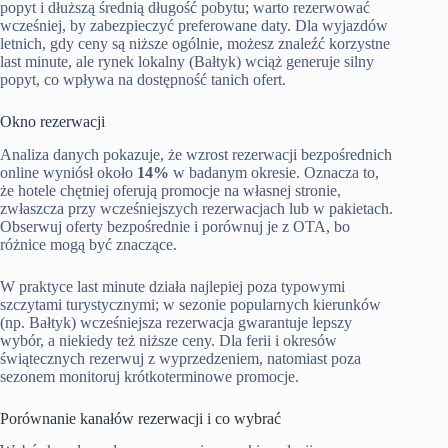
popyt i dłuższą średnią długość pobytu; warto rezerwować
wcześniej, by zabezpieczyć preferowane daty. Dla wyjazdów
letnich, gdy ceny są niższe ogólnie, możesz znaleźć korzystne
last minute, ale rynek lokalny (Bałtyk) wciąż generuje silny
popyt, co wpływa na dostępność tanich ofert.
Okno rezerwacji
Analiza danych pokazuje, że wzrost rezerwacji bezpośrednich
online wyniósł około
14%
w badanym okresie. Oznacza to,
że hotele chętniej oferują promocje na własnej stronie,
zwłaszcza przy wcześniejszych rezerwacjach lub w pakietach.
Obserwuj oferty bezpośrednie i porównuj je z OTA, bo
różnice mogą być znaczące.
W praktyce last minute działa najlepiej poza typowymi
szczytami turystycznymi; w sezonie popularnych kierunków
(np. Bałtyk) wcześniejsza rezerwacja gwarantuje lepszy
wybór, a niekiedy też niższe ceny. Dla ferii i okresów
świątecznych rezerwuj z wyprzedzeniem, natomiast poza
sezonem monitoruj krótkoterminowe promocje.
Porównanie kanałów rezerwacji i co wybrać