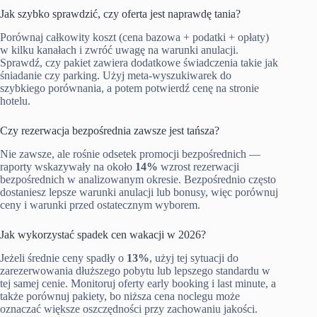
Jak szybko sprawdzić, czy oferta jest naprawdę tania?
Porównaj całkowity koszt (cena bazowa + podatki + opłaty)
w kilku kanałach i zwróć uwagę na warunki anulacji.
Sprawdź, czy pakiet zawiera dodatkowe świadczenia takie jak
śniadanie czy parking. Użyj meta-wyszukiwarek do
szybkiego porównania, a potem potwierdź cenę na stronie
hotelu.
Czy rezerwacja bezpośrednia zawsze jest tańsza?
Nie zawsze, ale rośnie odsetek promocji bezpośrednich —
raporty wskazywały na około
14%
wzrost rezerwacji
bezpośrednich w analizowanym okresie. Bezpośrednio często
dostaniesz lepsze warunki anulacji lub bonusy, więc porównuj
ceny i warunki przed ostatecznym wyborem.
Jak wykorzystać spadek cen wakacji w 2026?
Jeżeli średnie ceny spadły o
13%
, użyj tej sytuacji do
zarezerwowania dłuższego pobytu lub lepszego standardu w
tej samej cenie. Monitoruj oferty early booking i last minute, a
także porównuj pakiety, bo niższa cena noclegu może
oznaczać większe oszczędności przy zachowaniu jakości.