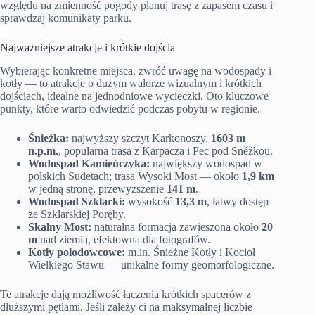
względu na zmienność pogody planuj trasę z zapasem czasu i
sprawdzaj komunikaty parku.
Najważniejsze atrakcje i krótkie dojścia
Wybierając konkretne miejsca, zwróć uwagę na wodospady i
kotły — to atrakcje o dużym walorze wizualnym i krótkich
dojściach, idealne na jednodniowe wycieczki. Oto kluczowe
punkty, które warto odwiedzić podczas pobytu w regionie.
Śnieżka:
najwyższy szczyt Karkonoszy,
1603 m
n.p.m.
, popularna trasa z Karpacza i Pec pod Sněžkou.
Wodospad Kamieńczyka:
największy wodospad w
polskich Sudetach; trasa Wysoki Most — około
1,9 km
w jedną stronę, przewyższenie
141 m
.
Wodospad Szklarki:
wysokość
13,3 m
, łatwy dostęp
ze Szklarskiej Poręby.
Skalny Most:
naturalna formacja zawieszona około
20
m
nad ziemią, efektowna dla fotografów.
Kotły polodowcowe:
m.in. Śnieżne Kotły i Kocioł
Wielkiego Stawu — unikalne formy geomorfologiczne.
Te atrakcje dają możliwość łączenia krótkich spacerów z
dłuższymi pętlami. Jeśli zależy ci na maksymalnej liczbie