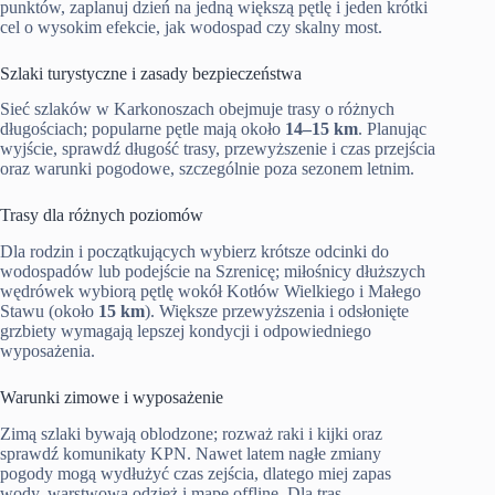
punktów, zaplanuj dzień na jedną większą pętlę i jeden krótki
cel o wysokim efekcie, jak wodospad czy skalny most.
Szlaki turystyczne i zasady bezpieczeństwa
Sieć szlaków w Karkonoszach obejmuje trasy o różnych
długościach; popularne pętle mają około
14–15 km
. Planując
wyjście, sprawdź długość trasy, przewyższenie i czas przejścia
oraz warunki pogodowe, szczególnie poza sezonem letnim.
Trasy dla różnych poziomów
Dla rodzin i początkujących wybierz krótsze odcinki do
wodospadów lub podejście na Szrenicę; miłośnicy dłuższych
wędrówek wybiorą pętlę wokół Kotłów Wielkiego i Małego
Stawu (około
15 km
). Większe przewyższenia i odsłonięte
grzbiety wymagają lepszej kondycji i odpowiedniego
wyposażenia.
Warunki zimowe i wyposażenie
Zimą szlaki bywają oblodzone; rozważ raki i kijki oraz
sprawdź komunikaty KPN. Nawet latem nagłe zmiany
pogody mogą wydłużyć czas zejścia, dlatego miej zapas
wody, warstwową odzież i mapę offline. Dla tras