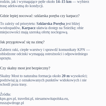
rodzin, jak i wymagające pętle około
14–15 km
— wybierz
trasę adekwatną do kondycji.
Gdzie lepiej nocować: szklarska poręba czy karpacz?
To zależy od priorytetu:
Szklarska Poręba
jest bliżej
wodospadów,
Karpacz
ułatwia dostęp na Śnieżkę; obie
miejscowości mają szeroką ofertę noclegową.
Jak przygotować się na zimę?
Zabierz raki, ciepłe warstwy i sprawdź komunikaty KPN —
oblodzone odcinki wymagają ostrożności i odpowiedniego
sprzętu.
Czy skalny most jest bezpieczny?
Skalny Most to naturalna formacja około
20 m
wysokości;
podziwiaj ją z oznakowanych punktów widokowych i nie
schodź poza trasy.
Źródła:
kpn.gov.pl, travelist.pl, niesamowitapolska.eu,
ruszajwdroge.pl