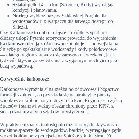
Szlaki:
pętle 14–15 km (Szrenica, Kotły) wymagają
kondycji i planowania.
Nocleg:
wybierz bazę w Szklarskiej Porębie dla
wodospadów lub Karpaczu dla łatwego dostępu do
Śnieżki.
Czy Karkonosze to dobre miejsce na krótki wypad lub
dłuższy urlop? Pytanie retoryczne prowadzi do wyjaśnienia:
karkonosze
oferują zróżnicowane atrakcje — od wejścia na
Śnieżkę po spektakularne wodospady i kotły polodowcowe
— dlatego region sprawdza się zarówno na weekend, jak i
tydzień aktywnego zwiedzania z wygodnym noclegiem jako
bazą wypadową.
Co wyróżnia karkonosze
Karkonosze wyróżnia silna rzeźba polodowcowa i bogactwo
formacji skalnych, co przekłada się na atrakcyjne punkty
widokowe i krótkie trasy o dużym efekcie. Region jest częścią
Sudetów i stanowi ważny obszar chroniony przez KPN, z
siecią oznakowanych szlaków turystycznych.
W praktyce oznacza to dostęp do różnorodnych aktywności:
rodzinne spacery do wodospadów, bardziej wymagające pętle
wokół kotłów oraz podejścia na Śnieżkę z kilku stron. Ze