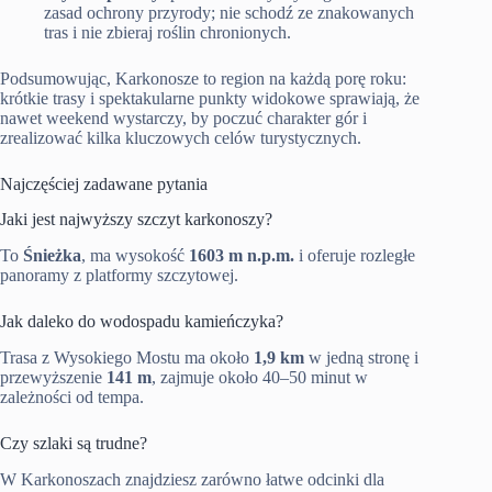
zasad ochrony przyrody; nie schodź ze znakowanych
tras i nie zbieraj roślin chronionych.
Podsumowując, Karkonosze to region na każdą porę roku:
krótkie trasy i spektakularne punkty widokowe sprawiają, że
nawet weekend wystarczy, by poczuć charakter gór i
zrealizować kilka kluczowych celów turystycznych.
Najczęściej zadawane pytania
Jaki jest najwyższy szczyt karkonoszy?
To
Śnieżka
, ma wysokość
1603 m n.p.m.
i oferuje rozległe
panoramy z platformy szczytowej.
Jak daleko do wodospadu kamieńczyka?
Trasa z Wysokiego Mostu ma około
1,9 km
w jedną stronę i
przewyższenie
141 m
, zajmuje około 40–50 minut w
zależności od tempa.
Czy szlaki są trudne?
W Karkonoszach znajdziesz zarówno łatwe odcinki dla