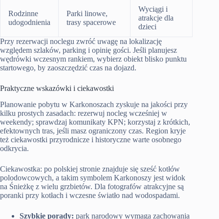
Wyciągi i
Rodzinne
Parki linowe,
atrakcje dla
udogodnienia
trasy spacerowe
dzieci
Przy rezerwacji noclegu zwróć uwagę na lokalizację
względem szlaków, parking i opinię gości. Jeśli planujesz
wędrówki wczesnym rankiem, wybierz obiekt blisko punktu
startowego, by zaoszczędzić czas na dojazd.
Praktyczne wskazówki i ciekawostki
Planowanie pobytu w Karkonoszach zyskuje na jakości przy
kilku prostych zasadach: rezerwuj nocleg wcześniej w
weekendy; sprawdzaj komunikaty KPN; korzystaj z krótkich,
efektownych tras, jeśli masz ograniczony czas. Region kryje
też ciekawostki przyrodnicze i historyczne warte osobnego
odkrycia.
Ciekawostka: po polskiej stronie znajduje się sześć kotłów
polodowcowych, a takim symbolem Karkonoszy jest widok
na Śnieżkę z wielu grzbietów. Dla fotografów atrakcyjne są
poranki przy kotłach i wczesne światło nad wodospadami.
Szybkie porady:
park narodowy wymaga zachowania