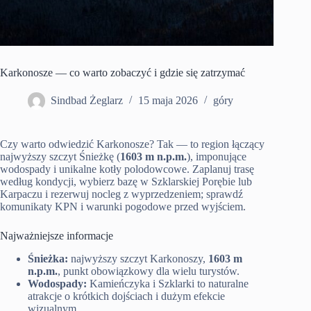
Karkonosze — co warto zobaczyć i gdzie się zatrzymać
Sindbad Żeglarz
15 maja 2026
góry
Czy warto odwiedzić Karkonosze? Tak — to region łączący
najwyższy szczyt Śnieżkę (
1603 m n.p.m.
), imponujące
wodospady i unikalne kotły polodowcowe. Zaplanuj trasę
według kondycji, wybierz bazę w Szklarskiej Porębie lub
Karpaczu i rezerwuj nocleg z wyprzedzeniem; sprawdź
komunikaty KPN i warunki pogodowe przed wyjściem.
Najważniejsze informacje
Śnieżka:
najwyższy szczyt Karkonoszy,
1603 m
n.p.m.
, punkt obowiązkowy dla wielu turystów.
Wodospady:
Kamieńczyka i Szklarki to naturalne
atrakcje o krótkich dojściach i dużym efekcie
wizualnym.