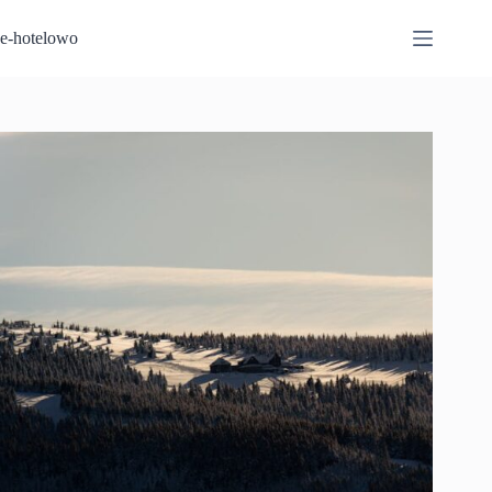
Przejdź
do
e-hotelowo
treści