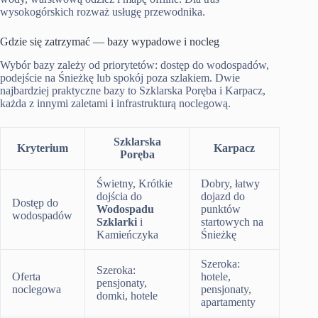
wysokogórskich rozważ usługę przewodnika.
Gdzie się zatrzymać — bazy wypadowe i nocleg
Wybór bazy zależy od priorytetów: dostęp do wodospadów,
podejście na Śnieżkę lub spokój poza szlakiem. Dwie
najbardziej praktyczne bazy to Szklarska Poręba i Karpacz,
każda z innymi zaletami i infrastrukturą noclegową.
Szklarska
Kryterium
Karpacz
Poręba
Świetny, Krótkie
Dobry, łatwy
dojścia do
dojazd do
Dostęp do
Wodospadu
punktów
wodospadów
Szklarki
i
startowych na
Kamieńczyka
Śnieżkę
Szeroka:
Szeroka:
Oferta
hotele,
pensjonaty,
noclegowa
pensjonaty,
domki, hotele
apartamenty