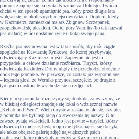
pomnik znajduje się na rynku Kazimierza Dolnego. Twórca
chciał w ten sposób upamiętnić psa, który przez długie lata
wałęsał się po okolicznych miejscowościach. Dopiero, kiedy
w Kazimierzu zamieszkał malarz Zbigniew Szczepanek,
zaopiekował się pieskiem. Od tej pory Werniks (bo tak nazwał
psa malarz) wiódł dostatnie życie u boku swego pana.
Rzeźba psa usytuowana jest w taki sposób, aby móc ciągle
spoglądać na Kawiarnię Rynkową, do której przybywają
odwiedzający Kazimierz artyści. Zapewne nie jest to
przypadek, a celowe działanie rzeźbiarza. Turyści, którzy
odwiedzają Kazimierz Dolny nigdy nie przechodzą obojętnie
obok tego pomnika. Po pierwsze, co zostało już wspomniane
– legenda głosi, że Werniks przynosi szczęście, po drugie z
tym psem doskonale wychodzi się na zdjęciach.
Kiedy przy pomniku rozejrzymy się dookoła, zauważymy, że
w bliskiej odległości znajduje się lokal o wdzięcznej nazwie
„Kebab pod Psem”. Wielu turystów zastanawiało się, czy pies
z pomnika nie był inspiracją do stworzenia tej nazwy. O to
zawsze pytają właścicieli. Jedno jest pewne – turyści, którzy
odwiedzą to miejsce, będą mogli nie tylko najeść się do syta,
ale także obejrzeć galerię zdjęć największych psich
osobistości, które mieszkały niegdyś w Kazimierzu dolnym –