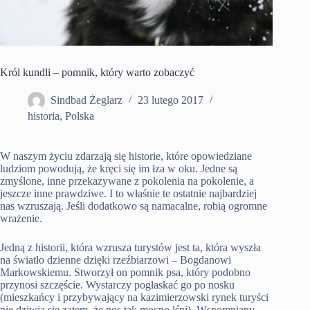
Król kundli – pomnik, który warto zobaczyć
Sindbad Żeglarz
23 lutego 2017
historia
,
Polska
W naszym życiu zdarzają się historie, które opowiedziane
ludziom powodują, że kręci się im łza w oku. Jedne są
zmyślone, inne przekazywane z pokolenia na pokolenie, a
jeszcze inne prawdziwe. I to właśnie te ostatnie najbardziej
nas wzruszają. Jeśli dodatkowo są namacalne, robią ogromne
wrażenie.
Jedną z historii, która wzrusza turystów jest ta, która wyszła
na światło dzienne dzięki rzeźbiarzowi – Bogdanowi
Markowskiemu. Stworzył on pomnik psa, który podobno
przynosi szczęście. Wystarczy pogłaskać go po nosku
(mieszkańcy i przybywający na kazimierzowski rynek turyści
nie dziwią się zatem, że nos tak mocno lśni). Wspomniany