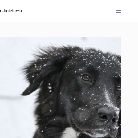
Przejdź
do
e-hotelowo
treści