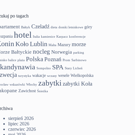
zukaj po tagach
Czeladź
partament
góry
Bałtyk
dieta
domki letniskowe
hotel
szpania
Italia
kamienice
Karpacz
konferencje
onin
Koło
Lublin
morze
Mazury
Malta
nocleg
orze Bałtyckie
Norwegia
parking
Polska
Poznań
tnisko balice
plaża
Prom
Sarbinowo
kandynawia
SPA
Sompolno
Stary Licheń
zwecja
wakacje
wesele
Wielkopolska
turystyka
wczasy
zabytki
zabytki Koła
ocław
wskazówki
Włochy
akopane
Zawichost
Śnieżka
rchiwa
sierpień 2026
lipiec 2026
czerwiec 2026
maj 2026