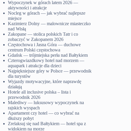
Wypoczynek w górach latem 2026 —
aktywności i atrakcje
Nocleg w górach — jak wybrać najlepsze
miejsce
Kazimierz Dolny — malownicze miasteczko
nad Wisłą
Zakopane — stolica polskich Tatr i co
zobaczyć w Zakopanem 2026
Częstochowa i Jasna Góra — duchowe
centrum Polski częstochowa
Gdańsk — trójmiejska perła nad Bałtykiem
Czterogwiazdkowy hotel nad morzem —
aquapark i atrakcje dla dzieci
Najpiękniejsze góry w Polsce — przewodnik
dla turystów
Wyjazdy motywacyjne, które naprawdę
działają
Hotele all inclusive polska – lista i
przewodnik 2026
Malediwy — luksusowy wypoczynek na
rajskich wyspach
Apartament czy hotel — co wybrać na
dłuższy pobyt
Zrelaksuj się nad Bałtykiem — hotel spa z
widokiem na morze