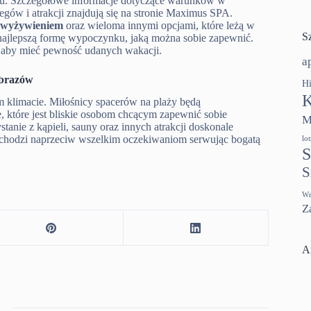
czasu. Szczegółowe informacje dotyczące warunków w
egów i atrakcji znajdują się na stronie Maximus SPA.
 wyżywieniem
oraz wieloma innymi opcjami, które leżą w
S
e najlepszą formę wypoczynku, jaką można sobie zapewnić.
 aby mieć pewność udanych wakacji.
a
obrazów
Hi
K
klimacie. Miłośnicy spacerów na plaży będą
, które jest bliskie osobom chcącym zapewnić sobie
M
nie z kąpieli, sauny oraz innych atrakcji doskonale
hodzi naprzeciw wszelkim oczekiwaniom serwując bogatą
lo
S
S
Wr
Z
A