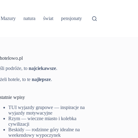
Mazury
natura
świat
pensjonaty
-hotelowo.pl
śli podróże, to
najciekawsze
.
żeli hotele, to te
najlepsze
.
statnie wpisy
TUI wyjazdy grupowe — inspiracje na
wyjazdy motywacyjne
Rzym — wieczne miasto i kolebka
cywilizacji
Beskidy — rodzinne góry idealne na
weekendowy wypoczynek