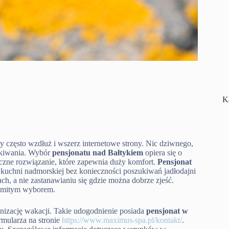
K
 często wzdłuż i wszerz internetowe strony. Nic dziwnego,
zekiwania. Wybór
pensjonatu nad Bałtykiem
opiera się o
yczne rozwiązanie, które zapewnia duży komfort.
Pensjonat
kuchni nadmorskiej bez konieczności poszukiwań jadłodajni
ch, a nie zastanawianiu się gdzie można dobrze zjeść.
komitym wyborem.
nizację wakacji. Takie udogodnienie posiada
pensjonat w
rmularza na stronie
https://www.maximus-spa.pl/kontakt/
.