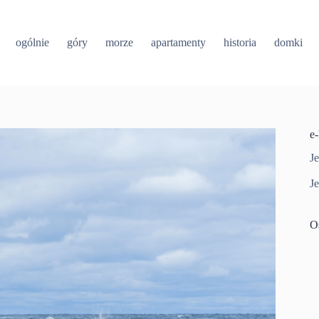
ogólnie
góry
morze
apartamenty
historia
domki
e
Je
Je
O