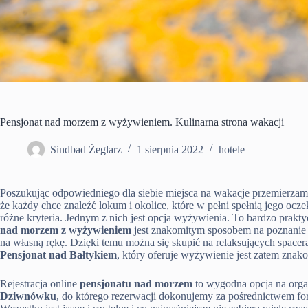
Pensjonat nad morzem z wyżywieniem. Kulinarna strona wakacji
Sindbad Żeglarz
1 sierpnia 2022
hotele
Poszukując odpowiedniego dla siebie miejsca na wakacje przemierzamy
że każdy chce znaleźć lokum i okolice, które w pełni spełnią jego oc
różne kryteria. Jednym z nich jest opcja wyżywienia. To bardzo prakt
nad morzem z wyżywieniem
jest znakomitym sposobem na poznanie 
na własną rękę. Dzięki temu można się skupić na relaksujących spacera
Pensjonat nad Bałtykiem
, który oferuje wyżywienie jest zatem zna
Rejestracja online
pensjonatu nad morzem
to wygodna opcja na orga
Dziwnówku
, do którego rezerwacji dokonujemy za pośrednictwem fo