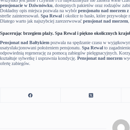
Wszystko jest jasne i czytelne i co najważniejsze nie zabiera wiele 
pensjonacie w Dziwnówku
, dostępnych pakietów oraz rodzajów zabi
Dokładny opis miejsca pozwala na wybór
pensjonatu nad morzem z
strefie zainteresowań.
Spa Rewal
i okolice to hasło, które przywołuj
Dlatego warto jak najszybciej zarezerwować
pensjonat nad morzem
,
Spacerując brzegiem plaży. Spa Rewal i piękno okolicznych kraj
Pensjonat nad Bałtykiem
pozwala na spędzanie czasu w wyjątkowym 
usatysfakcjonowani położeniem pensjonatu.
Spa Rewal
to zagadnienie
odpowiednią regenerację za pomocą zabiegów pielęgnacyjnych. Korzysta
kształtuje sylwetkę i usprawnia kondycję.
Pensjonat nad morzem
wyc
ofertę zabiegów.