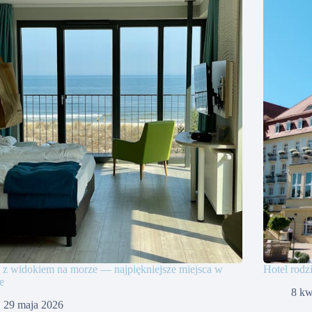
 z widokiem na morze — najpiękniejsze miejsca w
Hotel rodz
e
8 kw
29 maja 2026