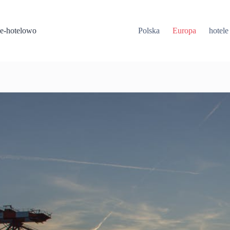
Przejdź
do
treści
e-hotelowo
Polska
Europa
hotele