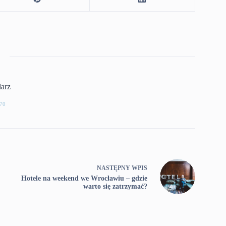
larz
70
NASTĘPNY
WPIS
Hotele na weekend we Wrocławiu – gdzie
warto się zatrzymać?