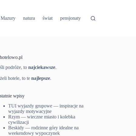
Mazury
natura
świat
pensjonaty
-hotelowo.pl
śli podróże, to
najciekawsze
.
żeli hotele, to te
najlepsze
.
statnie wpisy
TUI wyjazdy grupowe — inspiracje na
wyjazdy motywacyjne
Rzym — wieczne miasto i kolebka
cywilizacji
Beskidy — rodzinne góry idealne na
weekendowy wypoczynek