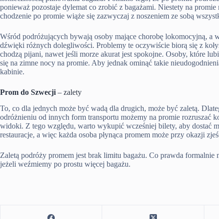
ponieważ pozostaje dylemat co zrobić z bagażami. Niestety na promi
chodzenie po promie wiąże się zazwyczaj z noszeniem ze sobą wszyst
Wśród podróżujących bywają osoby mające chorobę lokomocyjną, a w
dźwięki różnych dolegliwości. Problemy te oczywiście biorą się z ko
chodzą pijani, nawet jeśli morze akurat jest spokojne. Osoby, które l
się na zimne nocy na promie. Aby jednak ominąć takie nieudogodnien
kabinie.
Prom do Szwecji
– zalety
To, co dla jednych może być wadą dla drugich, może być zaletą. Dlat
odróżnieniu od innych form transportu możemy na promie rozruszać k
widoki. Z tego względu, warto wykupić wcześniej bilety, aby dostać m
restauracje, a więc każda osoba płynąca promem może przy okazji zje
Zaletą podróży promem jest brak limitu bagażu. Co prawda formalnie 
jeżeli weźmiemy po prostu więcej bagażu.