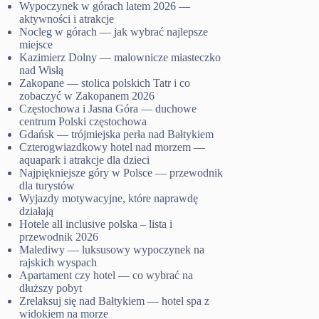
Wypoczynek w górach latem 2026 —
aktywności i atrakcje
Nocleg w górach — jak wybrać najlepsze
miejsce
Kazimierz Dolny — malownicze miasteczko
nad Wisłą
Zakopane — stolica polskich Tatr i co
zobaczyć w Zakopanem 2026
Częstochowa i Jasna Góra — duchowe
centrum Polski częstochowa
Gdańsk — trójmiejska perła nad Bałtykiem
Czterogwiazdkowy hotel nad morzem —
aquapark i atrakcje dla dzieci
Najpiękniejsze góry w Polsce — przewodnik
dla turystów
Wyjazdy motywacyjne, które naprawdę
działają
Hotele all inclusive polska – lista i
przewodnik 2026
Malediwy — luksusowy wypoczynek na
rajskich wyspach
Apartament czy hotel — co wybrać na
dłuższy pobyt
Zrelaksuj się nad Bałtykiem — hotel spa z
widokiem na morze