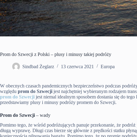
Prom do Szwecji z Polski – plusy i minusy takiej podróży
Sindbad Żeglarz
13 czerwca 2021
Europa
W obecnych czasach pandemicznych bezpieczeństwo podczas podróży t
względu
prom do Szwecji
jest najchętniej wybieranym rodzajem tran
prom do Szwecji
jest niemal idealnym sposobem dostania się do teg
przedstawiamy plusy i minusy podróży promem do Szwecji.
Prom do Szwecji
– wady
Pomimo tego, że wśród podróżujących panuje przekonanie, że podróż 
długą wyprawę. Długi czas bierze się głównie z prędkości statku płyn
koniecznością pilnowania bagażu. Pomimo tego, że po promie podróżuj