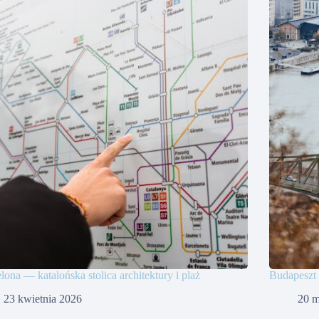
lona — katalońska stolica architektury i plaż
Budapeszt 
23 kwietnia 2026
20 m