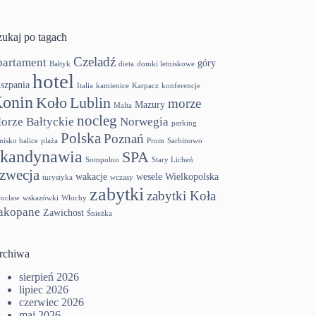
zukaj po tagach
Czeladź
partament
góry
Bałtyk
dieta
domki letniskowe
hotel
szpania
Italia
kamienice
Karpacz
konferencje
onin
Koło
Lublin
morze
Mazury
Malta
nocleg
orze Bałtyckie
Norwegia
parking
Polska
Poznań
tnisko balice
plaża
Prom
Sarbinowo
kandynawia
SPA
Sompolno
Stary Licheń
zwecja
wakacje
wesele
Wielkopolska
turystyka
wczasy
zabytki
zabytki Koła
ocław
wskazówki
Włochy
akopane
Zawichost
Śnieżka
rchiwa
sierpień 2026
lipiec 2026
czerwiec 2026
maj 2026