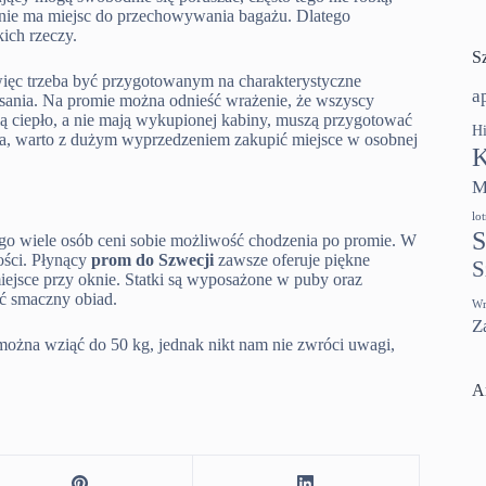
e nie ma miejsc do przechowywania bagażu. Dlatego
kich rzeczy.
S
ięc trzeba być przygotowanym na charakterystyczne
a
łysania. Na promie można odnieść wrażenie, że wszyscy
ubią ciepło, a nie mają wykupionej kabiny, muszą przygotować
Hi
ia, warto z dużym wyprzedzeniem zakupić miejsce w osobnej
K
M
lo
S
ego wiele osób ceni sobie możliwość chodzenia po promie. W
ości. Płynący
prom do Szwecji
zawsze oferuje piękne
S
iejsce przy oknie. Statki są wyposażone w puby oraz
ść smaczny obiad.
Wr
Z
można wziąć do 50 kg, jednak nikt nam nie zwróci uwagi,
A