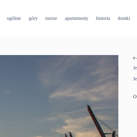
ogólnie
góry
morze
apartamenty
historia
domki
e
Je
Je
O