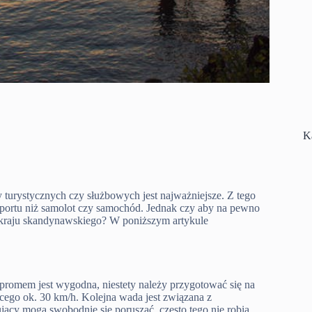
K
urystycznych czy służbowych jest najważniejsze. Z tego
sportu niż samolot czy samochód. Jednak czy aby na pewno
o kraju skandynawskiego? W poniższym artykule
promem jest wygodna, niestety należy przygotować się na
ącego ok. 30 km/h. Kolejna wada jest związana z
ący mogą swobodnie się poruszać, często tego nie robią,