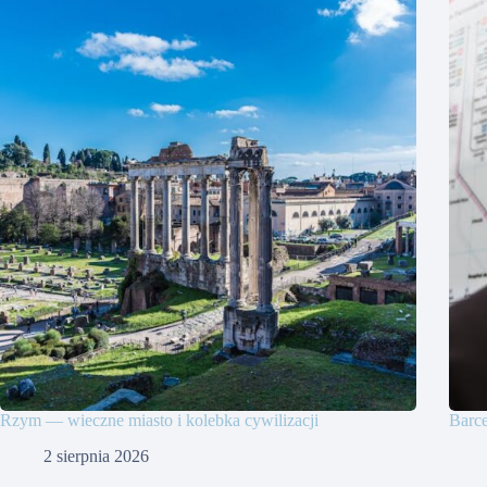
Rzym — wieczne miasto i kolebka cywilizacji
Barce
2 sierpnia 2026