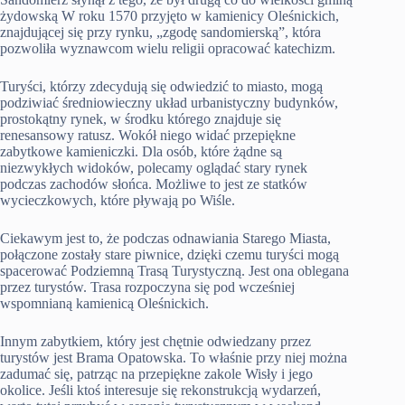
żydowską W roku 1570 przyjęto w kamienicy Oleśnickich,
znajdującej się przy rynku, „zgodę sandomierską”, która
pozwoliła wyznawcom wielu religii opracować katechizm.
Turyści, którzy zdecydują się odwiedzić to miasto, mogą
podziwiać średniowieczny układ urbanistyczny budynków,
prostokątny rynek, w środku którego znajduje się
renesansowy ratusz. Wokół niego widać przepiękne
zabytkowe kamieniczki. Dla osób, które żądne są
niezwykłych widoków, polecamy oglądać stary rynek
podczas zachodów słońca. Możliwe to jest ze statków
wycieczkowych, które pływają po Wiśle.
Ciekawym jest to, że podczas odnawiania Starego Miasta,
połączone zostały stare piwnice, dzięki czemu turyści mogą
spacerować Podziemną Trasą Turystyczną. Jest ona oblegana
przez turystów. Trasa rozpoczyna się pod wcześniej
wspomnianą kamienicą Oleśnickich.
Innym zabytkiem, który jest chętnie odwiedzany przez
turystów jest Brama Opatowska. To właśnie przy niej można
zadumać się, patrząc na przepiękne zakole Wisły i jego
okolice. Jeśli ktoś interesuje się rekonstrukcją wydarzeń,