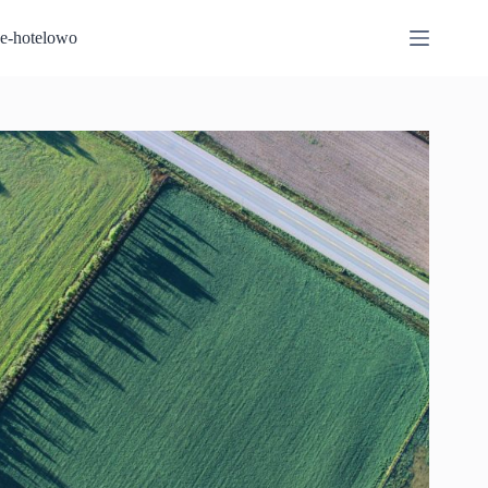
Przejdź
do
e-hotelowo
treści