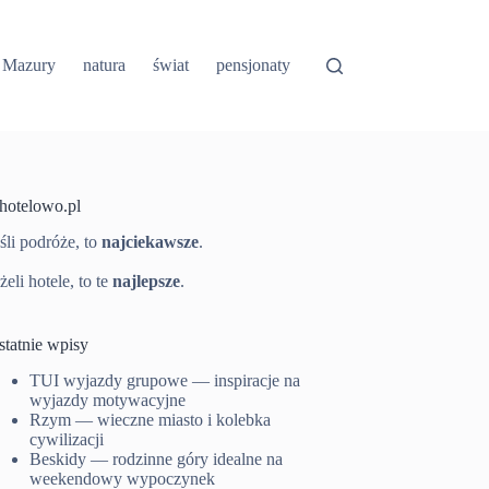
Mazury
natura
świat
pensjonaty
-hotelowo.pl
śli podróże, to
najciekawsze
.
żeli hotele, to te
najlepsze
.
statnie wpisy
TUI wyjazdy grupowe — inspiracje na
wyjazdy motywacyjne
Rzym — wieczne miasto i kolebka
cywilizacji
Beskidy — rodzinne góry idealne na
weekendowy wypoczynek