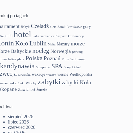
zukaj po tagach
Czeladź
partament
góry
Bałtyk
dieta
domki letniskowe
hotel
szpania
Italia
kamienice
Karpacz
konferencje
onin
Koło
Lublin
morze
Mazury
Malta
nocleg
orze Bałtyckie
Norwegia
parking
Polska
Poznań
tnisko balice
plaża
Prom
Sarbinowo
kandynawia
SPA
Sompolno
Stary Licheń
zwecja
wakacje
wesele
Wielkopolska
turystyka
wczasy
zabytki
zabytki Koła
ocław
wskazówki
Włochy
akopane
Zawichost
Śnieżka
rchiwa
sierpień 2026
lipiec 2026
czerwiec 2026
maj 2026