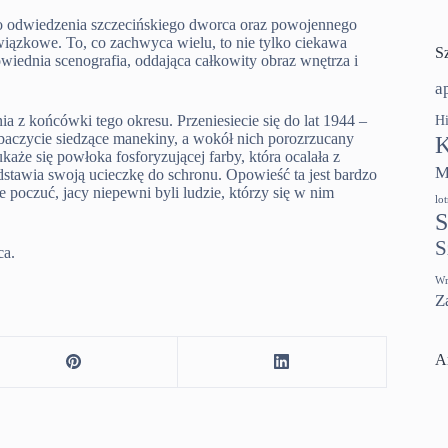
y do odwiedzenia szczecińskiego dworca oraz powojennego
iązkowe. To, co zachwyca wielu, to nie tylko ciekawa
S
iednia scenografia, oddająca całkowity obraz wnętrza i
a
a z końcówki tego okresu. Przeniesiecie się do lat 1944 –
Hi
baczycie siedzące manekiny, a wokół nich porozrzucany
K
każe się powłoka fosforyzującej farby, która ocalała z
M
stawia swoją ucieczkę do schronu. Opowieść ta jest bardzo
 poczuć, jacy niepewni byli ludzie, którzy się w nim
lo
S
S
ca.
Wr
Z
A