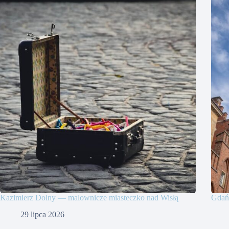
Kazimierz Dolny — malownicze miasteczko nad Wisłą
Gdańs
29 lipca 2026