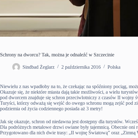
Schrony na dworcu? Tak, można je odnaleźć w Szczecinie
Sindbad Żeglarz
2 października 2016
Polska
Niewielu z nas wpadłoby na to, że czekając na spóźniony pociąg, mo
Okazuje się, że niektóre miasta dają takie możliwości, a wielu turystó
pod dworcem znajduje się schron przeciwlotniczy z czasów II wojny ś
Turyści, którzy odważą się wejść do owego schronu mogą zejść pod ziem
podziemia od życia codziennego posiada aż 3 metry!
Jak się okazuje, schron od niedawna jest dostępny dla turystów. Wcześn
Dla podróżnych metalowe drzwi owiane były tajemnicą. Obecnie oni 
Przygotowano dla nich dwie trasy: „II wojnę Światową” oraz „Zimną