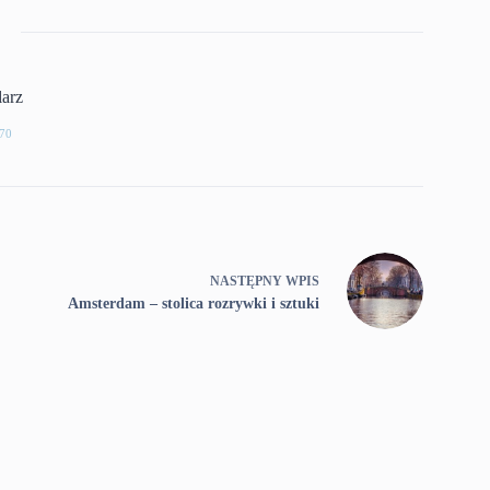
larz
70
NASTĘPNY
WPIS
Amsterdam – stolica rozrywki i sztuki