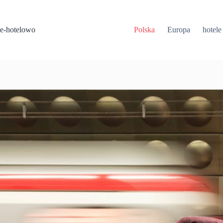
Przejdź
do
treści
e-hotelowo
Polska
Europa
hotele