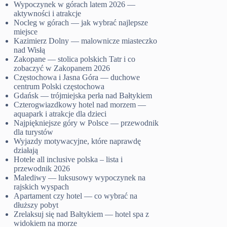
Wypoczynek w górach latem 2026 —
aktywności i atrakcje
Nocleg w górach — jak wybrać najlepsze
miejsce
Kazimierz Dolny — malownicze miasteczko
nad Wisłą
Zakopane — stolica polskich Tatr i co
zobaczyć w Zakopanem 2026
Częstochowa i Jasna Góra — duchowe
centrum Polski częstochowa
Gdańsk — trójmiejska perła nad Bałtykiem
Czterogwiazdkowy hotel nad morzem —
aquapark i atrakcje dla dzieci
Najpiękniejsze góry w Polsce — przewodnik
dla turystów
Wyjazdy motywacyjne, które naprawdę
działają
Hotele all inclusive polska – lista i
przewodnik 2026
Malediwy — luksusowy wypoczynek na
rajskich wyspach
Apartament czy hotel — co wybrać na
dłuższy pobyt
Zrelaksuj się nad Bałtykiem — hotel spa z
widokiem na morze