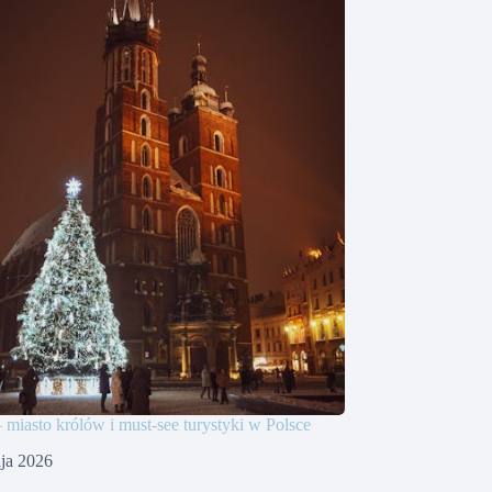
iasto królów i must-see turystyki w Polsce
ja 2026