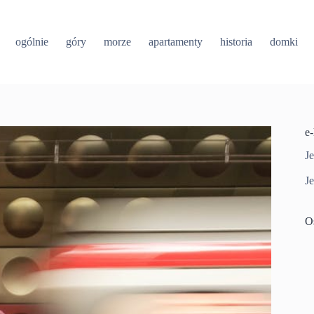
ogólnie
góry
morze
apartamenty
historia
domki
e
Je
Je
O