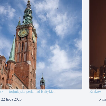
k — trójmiejska perła nad Bałtykiem
Kraków — m
22 lipca 2026
5 ma