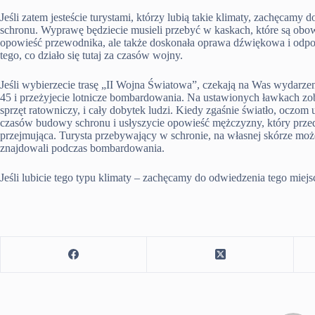
Jeśli zatem jesteście turystami, którzy lubią takie klimaty, zachęcam
schronu. Wyprawę będziecie musieli przebyć w kaskach, które są obow
opowieść przewodnika, ale także doskonała oprawa dźwiękowa i odpow
tego, co działo się tutaj za czasów wojny.
Jeśli wybierzecie trasę „II Wojna Światowa”, czekają na Was wydarzeni
45 i przeżyjecie lotnicze bombardowania. Na ustawionych ławkach zo
sprzęt ratowniczy, i cały dobytek ludzi. Kiedy zgaśnie światło, oczom u
czasów budowy schronu i usłyszycie opowieść mężczyzny, który przed
przejmująca. Turysta przebywający w schronie, na własnej skórze może
znajdowali podczas bombardowania.
Jeśli lubicie tego typu klimaty – zachęcamy do odwiedzenia tego miejs