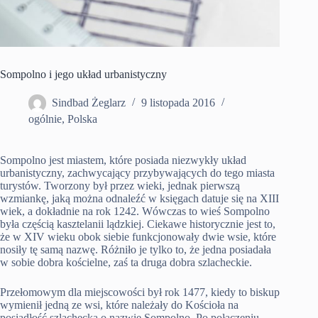
Sompolno i jego układ urbanistyczny
Sindbad Żeglarz
9 listopada 2016
ogólnie
,
Polska
Sompolno jest miastem, które posiada niezwykły układ
urbanistyczny, zachwycający przybywających do tego miasta
turystów. Tworzony był przez wieki, jednak pierwszą
wzmiankę, jaką można odnaleźć w księgach datuje się na XIII
wiek, a dokładnie na rok 1242. Wówczas to wieś Sompolno
była częścią kasztelanii lądzkiej. Ciekawe historycznie jest to,
że w XIV wieku obok siebie funkcjonowały dwie wsie, które
nosiły tę samą nazwę. Różniło je tylko to, że jedna posiadała
w sobie dobra kościelne, zaś ta druga dobra szlacheckie.
Przełomowym dla miejscowości był rok 1477, kiedy to biskup
wymienił jedną ze wsi, które należały do Kościoła na
posiadłość szlachecką o nazwie Sompolno. Po połączeniu