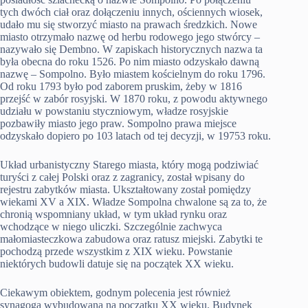
tych dwóch ciał oraz dołączeniu innych, ościennych wiosek,
udało mu się stworzyć miasto na prawach średzkich. Nowe
miasto otrzymało nazwę od herbu rodowego jego stwórcy –
nazywało się Dembno. W zapiskach historycznych nazwa ta
była obecna do roku 1526. Po nim miasto odzyskało dawną
nazwę – Sompolno. Było miastem kościelnym do roku 1796.
Od roku 1793 było pod zaborem pruskim, żeby w 1816
przejść w zabór rosyjski. W 1870 roku, z powodu aktywnego
udziału w powstaniu styczniowym, władze rosyjskie
pozbawiły miasto jego praw. Sompolno prawa miejsce
odzyskało dopiero po 103 latach od tej decyzji, w 19753 roku.
Układ urbanistyczny Starego miasta, który mogą podziwiać
turyści z całej Polski oraz z zagranicy, został wpisany do
rejestru zabytków miasta. Ukształtowany został pomiędzy
wiekami XV a XIX. Władze Sompolna chwalone są za to, że
chronią wspomniany układ, w tym układ rynku oraz
wchodzące w niego uliczki. Szczególnie zachwyca
małomiasteczkowa zabudowa oraz ratusz miejski. Zabytki te
pochodzą przede wszystkim z XIX wieku. Powstanie
niektórych budowli datuje się na początek XX wieku.
Ciekawym obiektem, godnym polecenia jest również
synagoga wybudowana na początku XX wieku. Budynek