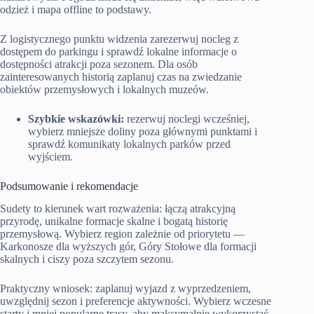
odzież i mapa offline to podstawy.
Z logistycznego punktu widzenia zarezerwuj nocleg z
dostępem do parkingu i sprawdź lokalne informacje o
dostępności atrakcji poza sezonem. Dla osób
zainteresowanych historią zaplanuj czas na zwiedzanie
obiektów przemysłowych i lokalnych muzeów.
Szybkie wskazówki:
rezerwuj noclegi wcześniej,
wybierz mniejsze doliny poza głównymi punktami i
sprawdź komunikaty lokalnych parków przed
wyjściem.
Podsumowanie i rekomendacje
Sudety to kierunek wart rozważenia: łączą atrakcyjną
przyrodę, unikalne formacje skalne i bogatą historię
przemysłową. Wybierz region zależnie od priorytetu —
Karkonosze dla wyższych gór, Góry Stołowe dla formacji
skalnych i ciszy poza szczytem sezonu.
Praktyczny wniosek: zaplanuj wyjazd z wyprzedzeniem,
uwzględnij sezon i preferencje aktywności. Wybierz wczesne
starty i mniej popularne trasy, aby maksymalnie wykorzystać