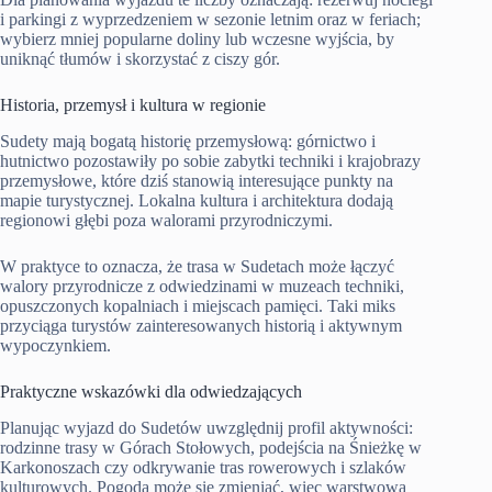
i parkingi z wyprzedzeniem w sezonie letnim oraz w feriach;
wybierz mniej popularne doliny lub wczesne wyjścia, by
uniknąć tłumów i skorzystać z ciszy gór.
Historia, przemysł i kultura w regionie
Sudety mają bogatą historię przemysłową: górnictwo i
hutnictwo pozostawiły po sobie zabytki techniki i krajobrazy
przemysłowe, które dziś stanowią interesujące punkty na
mapie turystycznej. Lokalna kultura i architektura dodają
regionowi głębi poza walorami przyrodniczymi.
W praktyce to oznacza, że trasa w Sudetach może łączyć
walory przyrodnicze z odwiedzinami w muzeach techniki,
opuszczonych kopalniach i miejscach pamięci. Taki miks
przyciąga turystów zainteresowanych historią i aktywnym
wypoczynkiem.
Praktyczne wskazówki dla odwiedzających
Planując wyjazd do Sudetów uwzględnij profil aktywności:
rodzinne trasy w Górach Stołowych, podejścia na Śnieżkę w
Karkonoszach czy odkrywanie tras rowerowych i szlaków
kulturowych. Pogoda może się zmieniać, więc warstwowa