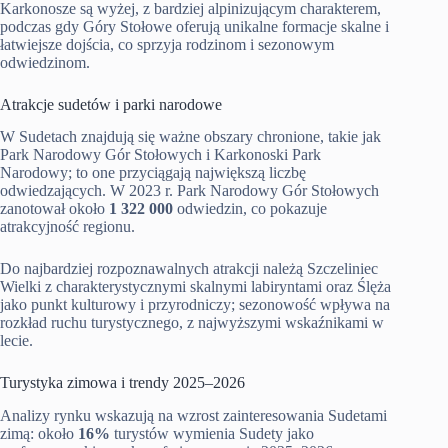
Karkonosze są wyżej, z bardziej alpinizującym charakterem,
podczas gdy Góry Stołowe oferują unikalne formacje skalne i
łatwiejsze dojścia, co sprzyja rodzinom i sezonowym
odwiedzinom.
Atrakcje sudetów i parki narodowe
W Sudetach znajdują się ważne obszary chronione, takie jak
Park Narodowy Gór Stołowych i Karkonoski Park
Narodowy; to one przyciągają największą liczbę
odwiedzających. W 2023 r. Park Narodowy Gór Stołowych
zanotował około
1 322 000
odwiedzin, co pokazuje
atrakcyjność regionu.
Do najbardziej rozpoznawalnych atrakcji należą Szczeliniec
Wielki z charakterystycznymi skalnymi labiryntami oraz Ślęża
jako punkt kulturowy i przyrodniczy; sezonowość wpływa na
rozkład ruchu turystycznego, z najwyższymi wskaźnikami w
lecie.
Turystyka zimowa i trendy 2025–2026
Analizy rynku wskazują na wzrost zainteresowania Sudetami
zimą: około
16%
turystów wymienia Sudety jako