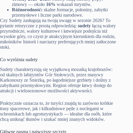
zimowy — około
16%
wskazań turystów.
Różnorodność:
skalne formacje, połoniny, zabytki
przemysłowe i liczne parki narodowe.
Czy Sudety zasługują na twoją uwagę w sezonie 2026? To
pytanie retoryczne z prostą odpowiedzią:
sudety
łączą walory
przyrodnicze, walory kulturowe i łatwiejsze podejścia niż
wysokie góry, co czyni je atrakcyjnym kierunkiem dla rodzin,
miłośników historii i narciarzy preferujących mniej zatłoczone
stoki.
Co wyróżnia sudety
Sudety charakteryzują się wyjątkową mozaiką krajobrazów:
od skalnych labiryntów Gór Stołowych, przez masywy
Karkonoszy ze Śnieżką, po łagodniejsze grzbiety i doliny z
zabytkami przemysłowymi. Region oferuje łatwy dostęp do
atrakcji i wielosezonowe możliwości aktywności.
Praktycznie oznacza to, że turyści znajdą tu zarówno krótkie
trasy spacerowe, jak i kilkudniowe pętle z noclegami w
schroniskach lub agroturystykach — idealne dla osób, które
chcą uniknąć tłumów i szukać mniej znanych widoków.
Główne pasma i najwyższe szczyty