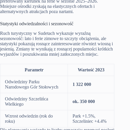
preferowany kierunek na ferie w sezonie 2025–2026.
Mniejsze ośrodki zyskają na elastycznych ofertach i
alternatywnych atrakcjach poza nartami.
Statystyki odwiedzalności i sezonowość
Ruch turystyczny w Sudetach wykazuje wyraźną
sezonowość: lato i ferie zimowe to szczyty obciążenia, ale
statystyki pokazują rosnące zainteresowanie również wiosną i
jesienią. Zmiany te wynikają z rosnącej popularności krótkich
wyjazdów i poszukiwania mniej zatłoczonych miejsc.
Parametr
Wartość 2023
Odwiedziny Parku
1 322 000
Narodowego Gór Stołowych
Odwiedziny Szczelińca
ok. 350 000
Wielkiego
Wzrost odwiedzin (rok do
Park +1.5%,
roku)
Szczeliniec +4.4%
Dla planowania wyjazdu te liczby oznaczają: rezerwuj noclegi