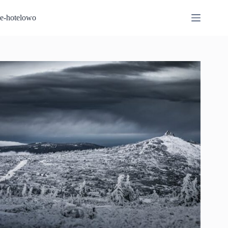
Przejdź
do
e-hotelowo
treści