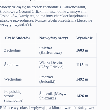
Sudety dzielą się na części: zachodnie z Karkonoszami,
środkowe z Górami Orlickimi i wschodnie z masywami
Jesioników; każdy region ma inny charakter krajobrazu i
atrakcje przyrodnicze. Poniżej tabela przedstawia kluczowe
szczyty i wysokości.
Część Sudetów
Najwyższy szczyt
Wysokość
Śnieżka
Zachodnie
1603 m
(Karkonosze)
Wielka Desztna
Środkowe
1115 m
(Góry Orlickie)
Pradziad
Wschodnie
1492 m
(Jesioniki)
Po polskiej
Śnieżnik (Masyw
stronie
1426 m
Śnieżnika)
(wschodnie)
Różnice wysokości wpływają na klimat i warunki śniegowe: