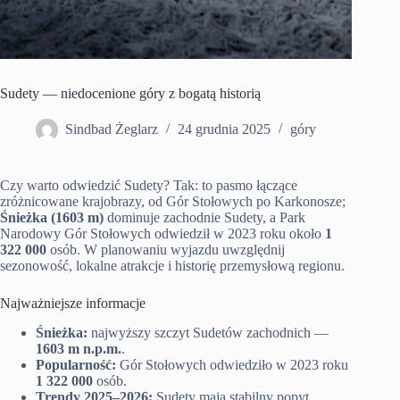
Sudety — niedocenione góry z bogatą historią
Sindbad Żeglarz
24 grudnia 2025
góry
Czy warto odwiedzić Sudety? Tak: to pasmo łączące
zróżnicowane krajobrazy, od Gór Stołowych po Karkonosze;
Śnieżka (1603 m)
dominuje zachodnie Sudety, a Park
Narodowy Gór Stołowych odwiedził w 2023 roku około
1
322 000
osób. W planowaniu wyjazdu uwzględnij
sezonowość, lokalne atrakcje i historię przemysłową regionu.
Najważniejsze informacje
Śnieżka:
najwyższy szczyt Sudetów zachodnich —
1603 m n.p.m.
.
Popularność:
Gór Stołowych odwiedziło w 2023 roku
1 322 000
osób.
Trendy 2025–2026:
Sudety mają stabilny popyt