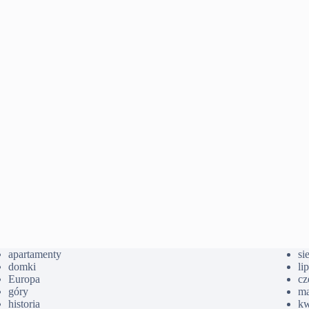
apartamenty
si
domki
li
Europa
cz
góry
ma
historia
kw