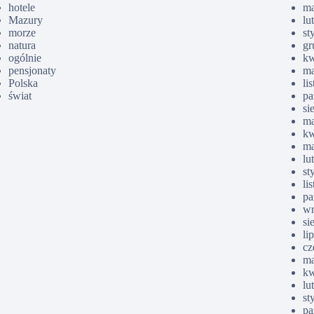
hotele
ma
Mazury
lu
morze
st
natura
gr
ogólnie
kw
pensjonaty
ma
Polska
li
świat
pa
si
ma
kw
ma
lu
st
li
pa
wr
si
li
cz
ma
kw
lu
st
pa