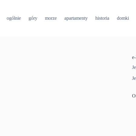
ogólnie
góry
morze
apartamenty
historia
domki
e
Je
Je
O