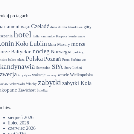
zukaj po tagach
Czeladź
partament
góry
Bałtyk
dieta
domki letniskowe
hotel
szpania
Italia
kamienice
Karpacz
konferencje
onin
Koło
Lublin
morze
Mazury
Malta
nocleg
orze Bałtyckie
Norwegia
parking
Polska
Poznań
tnisko balice
plaża
Prom
Sarbinowo
kandynawia
SPA
Sompolno
Stary Licheń
zwecja
wakacje
wesele
Wielkopolska
turystyka
wczasy
zabytki
zabytki Koła
ocław
wskazówki
Włochy
akopane
Zawichost
Śnieżka
rchiwa
sierpień 2026
lipiec 2026
czerwiec 2026
maj 2026