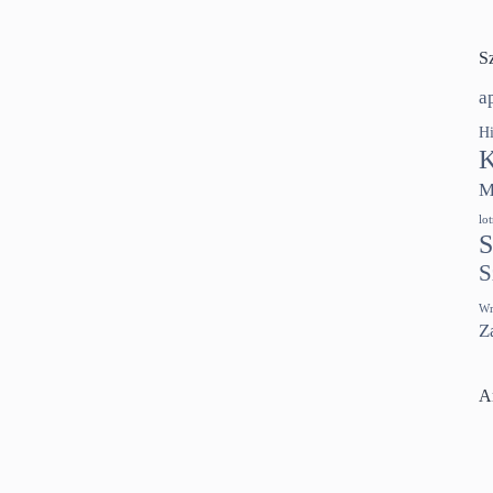
S
a
Hi
K
M
lo
S
S
Wr
Z
A