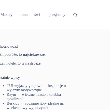
Mazury
natura
świat
pensjonaty
-hotelowo.pl
śli podróże, to
najciekawsze
.
żeli hotele, to te
najlepsze
.
statnie wpisy
TUI wyjazdy grupowe — inspiracje na
wyjazdy motywacyjne
Rzym — wieczne miasto i kolebka
cywilizacji
Beskidy — rodzinne góry idealne na
weekendowy wypoczynek