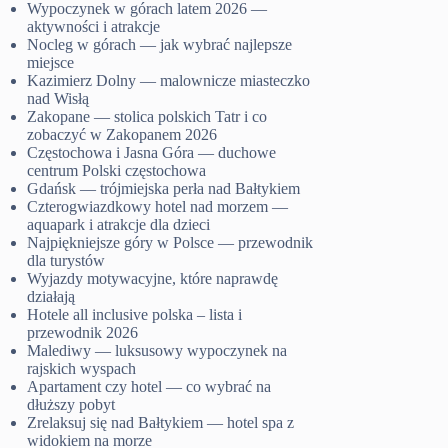
Wypoczynek w górach latem 2026 —
aktywności i atrakcje
Nocleg w górach — jak wybrać najlepsze
miejsce
Kazimierz Dolny — malownicze miasteczko
nad Wisłą
Zakopane — stolica polskich Tatr i co
zobaczyć w Zakopanem 2026
Częstochowa i Jasna Góra — duchowe
centrum Polski częstochowa
Gdańsk — trójmiejska perła nad Bałtykiem
Czterogwiazdkowy hotel nad morzem —
aquapark i atrakcje dla dzieci
Najpiękniejsze góry w Polsce — przewodnik
dla turystów
Wyjazdy motywacyjne, które naprawdę
działają
Hotele all inclusive polska – lista i
przewodnik 2026
Malediwy — luksusowy wypoczynek na
rajskich wyspach
Apartament czy hotel — co wybrać na
dłuższy pobyt
Zrelaksuj się nad Bałtykiem — hotel spa z
widokiem na morze