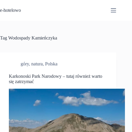
Przejdź
do
e-hotelowo
treści
Tag
Wodospady Kamieńczyka
góry
,
natura
,
Polska
Karkonoski Park Narodowy – tutaj również warto
się zatrzymać