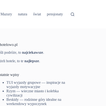
Mazury
natura
świat
pensjonaty
-hotelowo.pl
śli podróże, to
najciekawsze
.
żeli hotele, to te
najlepsze
.
statnie wpisy
TUI wyjazdy grupowe — inspiracje na
wyjazdy motywacyjne
Rzym — wieczne miasto i kolebka
cywilizacji
Beskidy — rodzinne góry idealne na
weekendowy wypoczynek