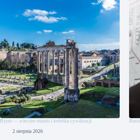
Rzym — wieczne miasto i kolebka cywilizacji
Barce
2 sierpnia 2026