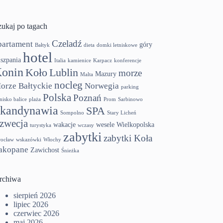
zukaj po tagach
Czeladź
partament
góry
Bałtyk
dieta
domki letniskowe
hotel
szpania
Italia
kamienice
Karpacz
konferencje
onin
Koło
Lublin
morze
Mazury
Malta
nocleg
orze Bałtyckie
Norwegia
parking
Polska
Poznań
tnisko balice
plaża
Prom
Sarbinowo
kandynawia
SPA
Sompolno
Stary Licheń
zwecja
wakacje
wesele
Wielkopolska
turystyka
wczasy
zabytki
zabytki Koła
ocław
wskazówki
Włochy
akopane
Zawichost
Śnieżka
rchiwa
sierpień 2026
lipiec 2026
czerwiec 2026
maj 2026