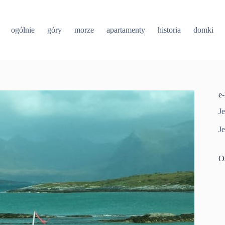
ogólnie
góry
morze
apartamenty
historia
domki
e
Je
Je
O