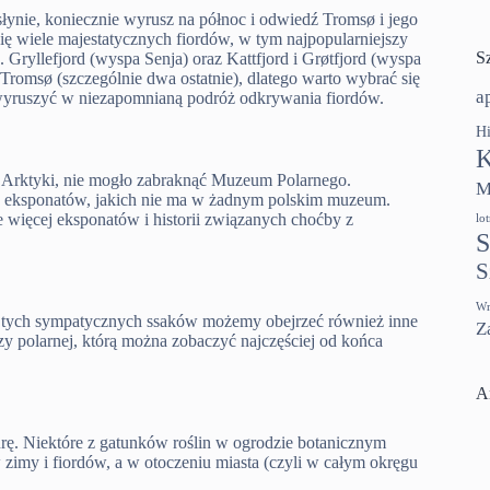
słynie, koniecznie wyrusz na północ i odwiedź Tromsø i jego
ę wiele majestatycznych fiordów, w tym najpopularniejszy
S
Gryllefjord (wyspa Senja) oraz Kattfjord i Grøtfjord (wyspa
 Tromsø (szczególnie dwa ostatnie), dlatego warto wybrać się
a
wyruszyć w niezapomnianą podróż odkrywania fiordów.
Hi
K
Arktyki, nie mogło zabraknąć Muzeum Polarnego.
M
o eksponatów, jakich nie ma w żadnym polskim muzeum.
 więcej eksponatów i historii związanych choćby z
lo
S
S
Wr
ji tych sympatycznych ssaków możemy obejrzeć również inne
Z
zy polarnej, którą można zobaczyć najczęściej od końca
A
ę. Niektóre z gatunków roślin w ogrodzie botanicznym
zimy i fiordów, a w otoczeniu miasta (czyli w całym okręgu