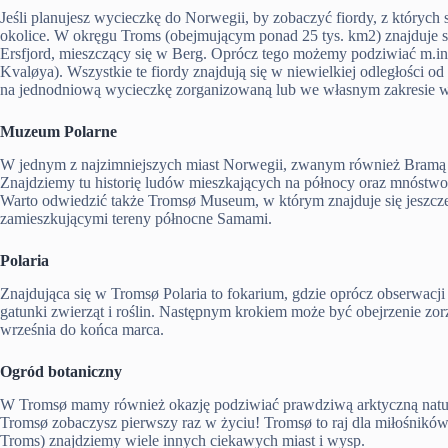
Jeśli planujesz wycieczkę do Norwegii, by zobaczyć fiordy, z których 
okolice. W okręgu Troms (obejmującym ponad 25 tys. km2) znajduje si
Ersfjord, mieszczący się w Berg. Oprócz tego możemy podziwiać m.in. 
Kvaløya). Wszystkie te fiordy znajdują się w niewielkiej odległości od
na jednodniową wycieczkę zorganizowaną lub we własnym zakresie 
Muzeum Polarne
W jednym z najzimniejszych miast Norwegii, zwanym również Bramą 
Znajdziemy tu historię ludów mieszkających na północy oraz mnóstw
Warto odwiedzić także Tromsø Museum, w którym znajduje się jeszcze
zamieszkującymi tereny północne Samami.
Polaria
Znajdująca się w Tromsø Polaria to fokarium, gdzie oprócz obserwac
gatunki zwierząt i roślin. Następnym krokiem może być obejrzenie zor
września do końca marca.
Ogród botaniczny
W Tromsø mamy również okazję podziwiać prawdziwą arktyczną natur
Tromsø zobaczysz pierwszy raz w życiu! Tromsø to raj dla miłośników 
Troms) znajdziemy wiele innych ciekawych miast i wysp.