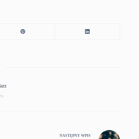
larz
70
NASTĘPNY
WPIS