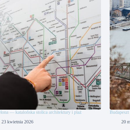
lona — katalońska stolica architektury i plaż
Budapeszt 
23 kwietnia 2026
20 m