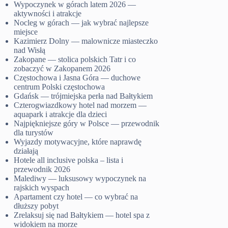
Wypoczynek w górach latem 2026 —
aktywności i atrakcje
Nocleg w górach — jak wybrać najlepsze
miejsce
Kazimierz Dolny — malownicze miasteczko
nad Wisłą
Zakopane — stolica polskich Tatr i co
zobaczyć w Zakopanem 2026
Częstochowa i Jasna Góra — duchowe
centrum Polski częstochowa
Gdańsk — trójmiejska perła nad Bałtykiem
Czterogwiazdkowy hotel nad morzem —
aquapark i atrakcje dla dzieci
Najpiękniejsze góry w Polsce — przewodnik
dla turystów
Wyjazdy motywacyjne, które naprawdę
działają
Hotele all inclusive polska – lista i
przewodnik 2026
Malediwy — luksusowy wypoczynek na
rajskich wyspach
Apartament czy hotel — co wybrać na
dłuższy pobyt
Zrelaksuj się nad Bałtykiem — hotel spa z
widokiem na morze