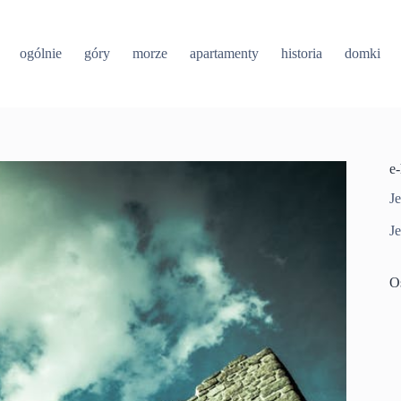
ogólnie
góry
morze
apartamenty
historia
domki
e
Je
Je
O