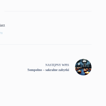
larz
70
NASTĘPNY
WPIS
Sompolno – sakralne zabytki