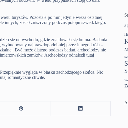
owstałych budowli. W wielu przypadkach stoją do dziś,
S
ielu turystów. Pozostała po nim jedynie wieża ostatniej
e innych, został zniszczony podczas potopu szwedzkiego.
a
Hi
dziło się od wschodu, gdzie znajdowała się brama. Badania
K
kt, wybudowany najprawdopodobniej przez innego króla –
M
zkalnej. Być może dlatego podczas badań, archeolodzy nie
zimierzowskich zamków. Archeolodzy odnaleźli tutaj
lo
S
S
e. Przepięknie wygląda w blasku zachodzącego słońca. Nic
tutaj romantyczne chwile.
Wr
Z
A