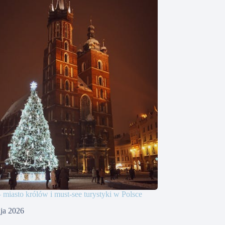
iasto królów i must-see turystyki w Polsce
ja 2026