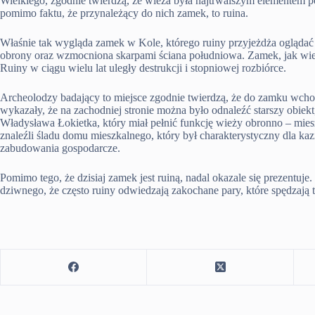
Wielkiego, zgodnie twierdzą, że wieża była najtrwalszym elementem p
pomimo faktu, że przynależący do nich zamek, to ruina.
Właśnie tak wygląda zamek w Kole, którego ruiny przyjeżdża oglądać w
obrony oraz wzmocniona skarpami ściana południowa. Zamek, jak wiel
Ruiny w ciągu wielu lat uległy destrukcji i stopniowej rozbiórce.
Archeolodzy badający to miejsce zgodnie twierdzą, że do zamku wcho
wykazały, że na zachodniej stronie można było odnaleźć starszy obie
Władysława Łokietka, który miał pełnić funkcję wieży obronno – mies
znaleźli śladu domu mieszkalnego, który był charakterystyczny dla ka
zabudowania gospodarcze.
Pomimo tego, że dzisiaj zamek jest ruiną, nadal okazale się prezentuj
dziwnego, że często ruiny odwiedzają zakochane pary, które spędzają 