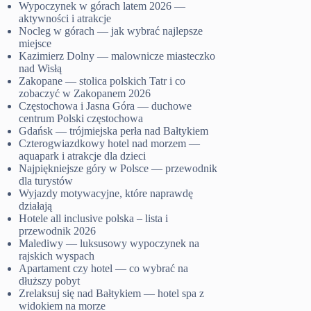
Wypoczynek w górach latem 2026 —
aktywności i atrakcje
Nocleg w górach — jak wybrać najlepsze
miejsce
Kazimierz Dolny — malownicze miasteczko
nad Wisłą
Zakopane — stolica polskich Tatr i co
zobaczyć w Zakopanem 2026
Częstochowa i Jasna Góra — duchowe
centrum Polski częstochowa
Gdańsk — trójmiejska perła nad Bałtykiem
Czterogwiazdkowy hotel nad morzem —
aquapark i atrakcje dla dzieci
Najpiękniejsze góry w Polsce — przewodnik
dla turystów
Wyjazdy motywacyjne, które naprawdę
działają
Hotele all inclusive polska – lista i
przewodnik 2026
Malediwy — luksusowy wypoczynek na
rajskich wyspach
Apartament czy hotel — co wybrać na
dłuższy pobyt
Zrelaksuj się nad Bałtykiem — hotel spa z
widokiem na morze