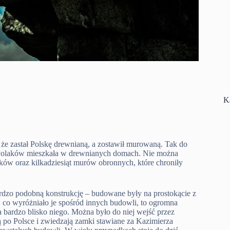
K
 że zastał Polskę drewnianą, a zostawił murowaną. Tak do
a Polaków mieszkała w drewnianych domach. Nie można
ków oraz kilkadziesiąt murów obronnych, które chroniły
rdzo podobną konstrukcję – budowane były na prostokącie z
co wyróżniało je spośród innych budowli, to ogromna
bardzo blisko niego. Można było do niej wejść przez
ą po Polsce i zwiedzają zamki stawiane za Kazimierza