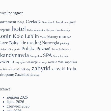
zukaj po tagach
Czeladź
partament
góry
Bałtyk
dieta
domki letniskowe
hotel
szpania
Italia
kamienice
Karpacz
konferencje
onin
Koło
Lublin
morze
Mazury
Malta
nocleg
orze Bałtyckie
Norwegia
parking
Polska
Poznań
tnisko balice
plaża
Prom
Sarbinowo
kandynawia
SPA
Sompolno
Stary Licheń
zwecja
wakacje
wesele
Wielkopolska
turystyka
wczasy
zabytki
zabytki Koła
ocław
wskazówki
Włochy
akopane
Zawichost
Śnieżka
rchiwa
sierpień 2026
lipiec 2026
czerwiec 2026
maj 2026