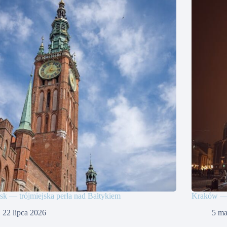
k — trójmiejska perła nad Bałtykiem
Kraków — m
22 lipca 2026
5 ma