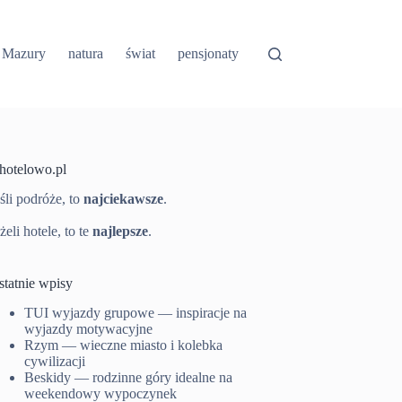
Mazury
natura
świat
pensjonaty
-hotelowo.pl
śli podróże, to
najciekawsze
.
żeli hotele, to te
najlepsze
.
statnie wpisy
TUI wyjazdy grupowe — inspiracje na
wyjazdy motywacyjne
Rzym — wieczne miasto i kolebka
cywilizacji
Beskidy — rodzinne góry idealne na
weekendowy wypoczynek