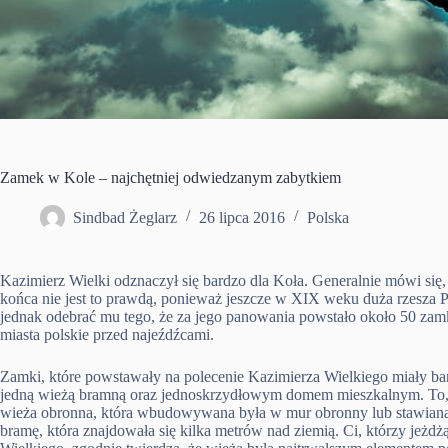
Zamek w Kole – najchętniej odwiedzanym zabytkiem
Sindbad Żeglarz
26 lipca 2016
Polska
Kazimierz Wielki odznaczył się bardzo dla Koła. Generalnie mówi się,
końca nie jest to prawdą, ponieważ jeszcze w XIX weku duża rzesz
jednak odebrać mu tego, że za jego panowania powstało około 50 zam
miasta polskie przed najeźdźcami.
Zamki, które powstawały na polecenie Kazimierza Wielkiego miały ba
jedną wieżą bramną oraz jednoskrzydłowym domem mieszkalnym. To, 
wieża obronna, która wbudowywana była w mur obronny lub stawiana 
bramę, która znajdowała się kilka metrów nad ziemią. Ci, którzy jeżdż