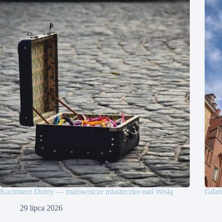
Kazimierz Dolny — malownicze miasteczko nad Wisłą
Gdańs
29 lipca 2026