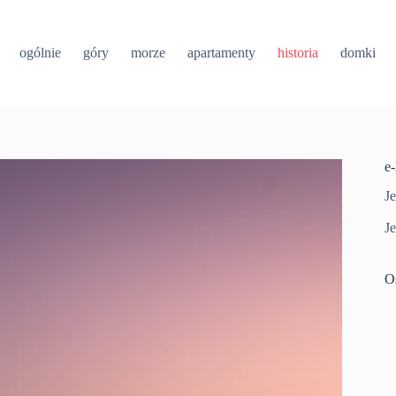
ogólnie
góry
morze
apartamenty
historia
domki
e
Je
Je
O