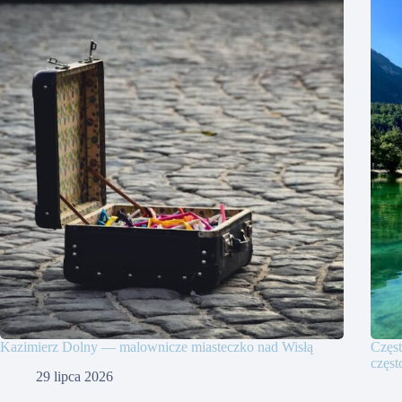
Kazimierz Dolny — malownicze miasteczko nad Wisłą
Częs
częs
29 lipca 2026