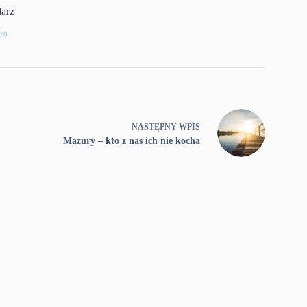
larz
70
NASTĘPNY
WPIS
Mazury – kto z nas ich nie kocha