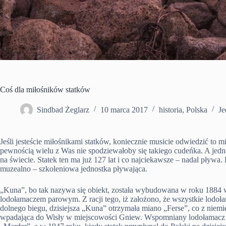
Coś dla miłośników statków
Sindbad Żeglarz
10 marca 2017
historia
,
Polska
Je
Jeśli jesteście miłośnikami statków, koniecznie musicie odwiedzić to 
pewnością wielu z Was nie spodziewałoby się takiego cudeńka. A jed
na świecie. Statek ten ma już 127 lat i co najciekawsze – nadal pływa. 
muzealno – szkoleniowa jednostka pływająca.
„Kuna”, bo tak nazywa się obiekt, została wybudowana w roku 1884 w g
lodołamaczem parowym. Z racji tego, iż założono, że wszystkie lodoł
dolnego biegu, dzisiejsza „Kuna” otrzymała miano „Ferse”, co z niem
wpadająca do Wisły w miejscowości Gniew. Wspomniany lodołamacz n