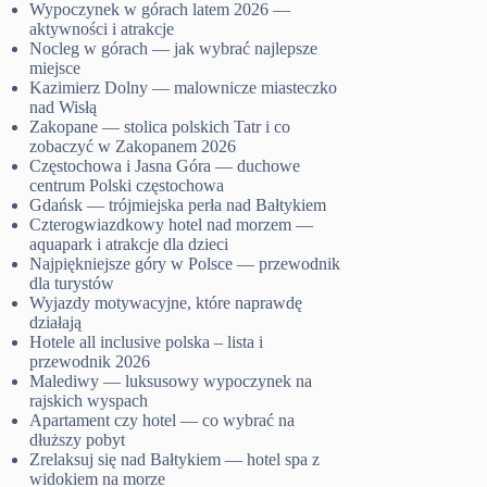
Wypoczynek w górach latem 2026 —
aktywności i atrakcje
Nocleg w górach — jak wybrać najlepsze
miejsce
Kazimierz Dolny — malownicze miasteczko
nad Wisłą
Zakopane — stolica polskich Tatr i co
zobaczyć w Zakopanem 2026
Częstochowa i Jasna Góra — duchowe
centrum Polski częstochowa
Gdańsk — trójmiejska perła nad Bałtykiem
Czterogwiazdkowy hotel nad morzem —
aquapark i atrakcje dla dzieci
Najpiękniejsze góry w Polsce — przewodnik
dla turystów
Wyjazdy motywacyjne, które naprawdę
działają
Hotele all inclusive polska – lista i
przewodnik 2026
Malediwy — luksusowy wypoczynek na
rajskich wyspach
Apartament czy hotel — co wybrać na
dłuższy pobyt
Zrelaksuj się nad Bałtykiem — hotel spa z
widokiem na morze