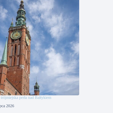
rójmiejska perła nad Bałtykiem
ipca 2026