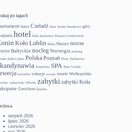
zukaj po tagach
Czeladź
partament
góry
Bałtyk
dieta
domki letniskowe
hotel
szpania
Italia
kamienice
Karpacz
konferencje
onin
Koło
Lublin
morze
Mazury
Malta
nocleg
orze Bałtyckie
Norwegia
parking
Polska
Poznań
tnisko balice
plaża
Prom
Sarbinowo
kandynawia
SPA
Sompolno
Stary Licheń
zwecja
wakacje
wesele
Wielkopolska
turystyka
wczasy
zabytki
zabytki Koła
ocław
wskazówki
Włochy
akopane
Zawichost
Śnieżka
rchiwa
sierpień 2026
lipiec 2026
czerwiec 2026
maj 2026