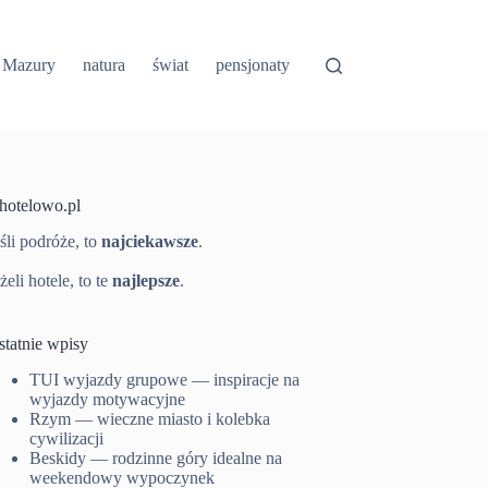
Mazury
natura
świat
pensjonaty
-hotelowo.pl
śli podróże, to
najciekawsze
.
żeli hotele, to te
najlepsze
.
statnie wpisy
TUI wyjazdy grupowe — inspiracje na
wyjazdy motywacyjne
Rzym — wieczne miasto i kolebka
cywilizacji
Beskidy — rodzinne góry idealne na
weekendowy wypoczynek