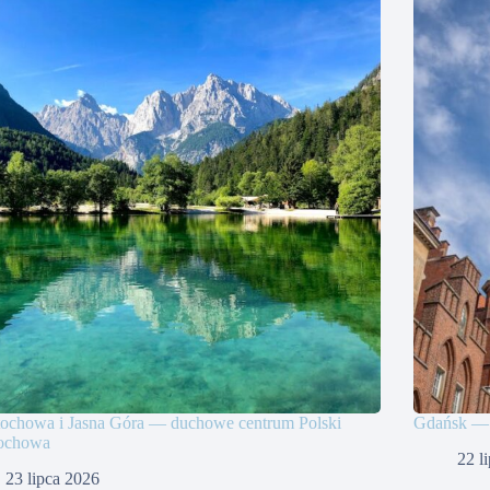
tochowa i Jasna Góra — duchowe centrum Polski
Gdańsk — t
tochowa
22 l
23 lipca 2026