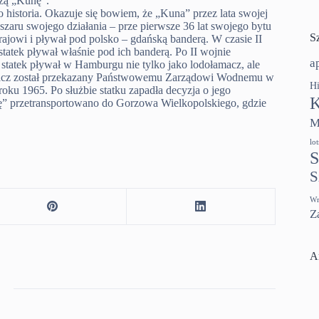
szą „Kunę”.
o historia. Okazuje się bowiem, że „Kuna” przez lata swojej
szaru swojego działania – prze pierwsze 36 lat swojego bytu
S
ajowi i pływał pod polsko – gdańską banderą. W czasie II
atek pływał właśnie pod ich banderą. Po II wojnie
a
statek pływał w Hamburgu nie tylko jako lodołamacz, ale
łamacz został przekazany Państwowemu Zarządowi Wodnemu w
Hi
oku 1965. Po służbie statku zapadła decyzja o jego
K
nę” przetransportowano do Gorzowa Wielkopolskiego, gdzie
M
lo
S
S
Wr
Z
A