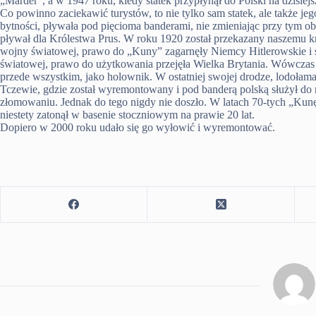
„Marder”, a w 1947 roku, kiedy statek przypłynął do Polski na dzisiej
Co powinno zaciekawić turystów, to nie tylko sam statek, ale także jeg
bytności, pływała pod pięcioma banderami, nie zmieniając przy tym ob
pływał dla Królestwa Prus. W roku 1920 został przekazany naszemu kr
wojny światowej, prawo do „Kuny” zagarnęły Niemcy Hitlerowskie i st
światowej, prawo do użytkowania przejęła Wielka Brytania. Wówczas 
przede wszystkim, jako holownik. W ostatniej swojej drodze, lodo
Tczewie, gdzie został wyremontowany i pod banderą polską służył do r
złomowaniu. Jednak do tego nigdy nie doszło. W latach 70-tych „Ku
niestety zatonął w basenie stoczniowym na prawie 20 lat.
Dopiero w 2000 roku udało się go wyłowić i wyremontować.