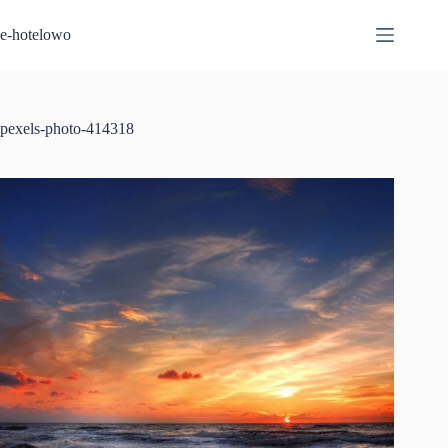
Przejdź
do
e-hotelowo
treści
pexels-photo-414318