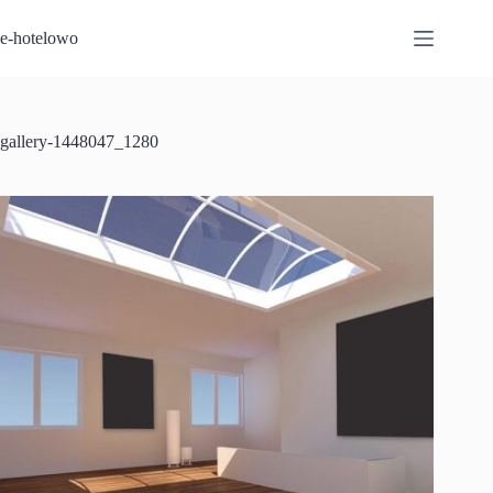
Przejdź
do
e-hotelowo
treści
gallery-1448047_1280