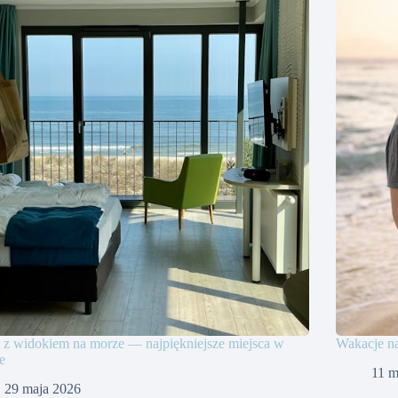
 z widokiem na morze — najpiękniejsze miejsca w
Wakacje n
e
11 m
29 maja 2026