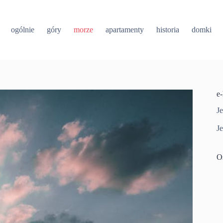
ogólnie
góry
morze
apartamenty
historia
domki
e
Je
Je
O