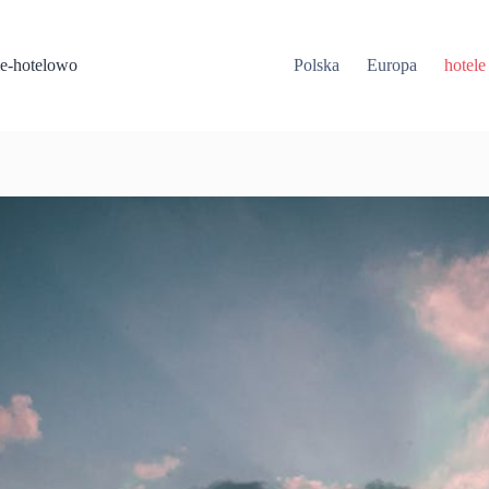
Przejdź
do
treści
e-hotelowo
Polska
Europa
hotele