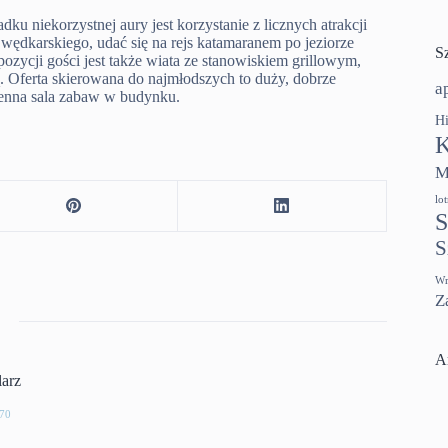
u niekorzystnej aury jest korzystanie z licznych atrakcji
wędkarskiego, udać się na rejs katamaranem po jeziorze
S
ycji gości jest także wiata ze stanowiskiem grillowym,
ną. Oferta skierowana do najmłodszych to duży, dobrze
a
zenna sala zabaw w budynku.
Hi
K
M
lo
S
S
Wr
Z
A
larz
70