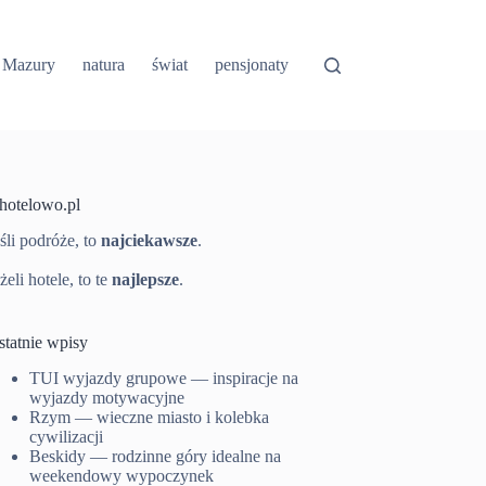
Mazury
natura
świat
pensjonaty
-hotelowo.pl
śli podróże, to
najciekawsze
.
żeli hotele, to te
najlepsze
.
statnie wpisy
TUI wyjazdy grupowe — inspiracje na
wyjazdy motywacyjne
Rzym — wieczne miasto i kolebka
cywilizacji
Beskidy — rodzinne góry idealne na
weekendowy wypoczynek