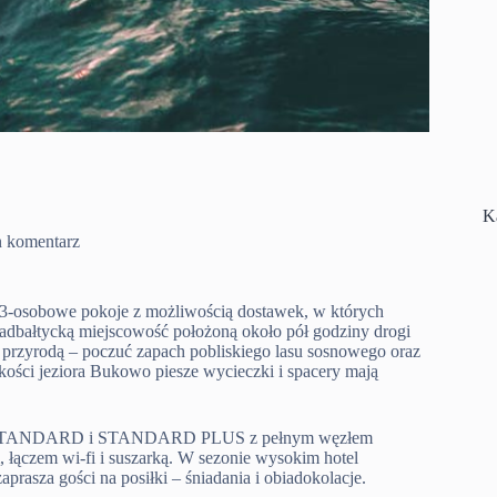
K
n komentarz
i 3-osobowe pokoje z możliwością dostawek, w których
nadbałtycką miejscowość położoną około pół godziny drogi
 z przyrodą – poczuć zapach pobliskiego lasu sosnowego oraz
kości jeziora Bukowo piesze wycieczki i spacery mają
ECO, STANDARD i STANDARD PLUS z pełnym węzłem
, łączem wi-fi i suszarką. W sezonie wysokim hotel
prasza gości na posiłki – śniadania i obiadokolacje.