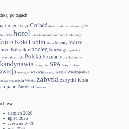
zukaj po tagach
Czeladź
partament
góry
Bałtyk
dieta
domki letniskowe
hotel
szpania
Italia
kamienice
Karpacz
konferencje
onin
Koło
Lublin
morze
Mazury
Malta
nocleg
orze Bałtyckie
Norwegia
parking
Polska
Poznań
tnisko balice
plaża
Prom
Sarbinowo
kandynawia
SPA
Sompolno
Stary Licheń
zwecja
wakacje
wesele
Wielkopolska
turystyka
wczasy
zabytki
zabytki Koła
ocław
wskazówki
Włochy
akopane
Zawichost
Śnieżka
rchiwa
sierpień 2026
lipiec 2026
czerwiec 2026
maj 2026