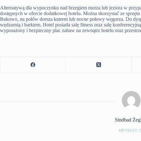
Alternatywą dla wypoczynku nad brzegiem morza lub jeziora w przypadk
dostępnych w ofercie dodatkowej hotelu. Można skorzystać ze sprzętu 
Bukowo, na połów dorsza kutrem lub nocne połowy węgorza. Do dyspoz
wędzarnią i barkiem. Hotel posiada salę fitness oraz salę konferencyj
wyposażony i bezpieczny plac zabaw na zewnątrz hotelu oraz przestr
Sindbad Żeg
ARTYKUŁY: 2