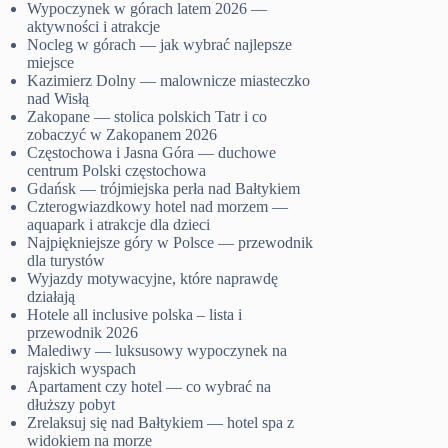
Wypoczynek w górach latem 2026 —
aktywności i atrakcje
Nocleg w górach — jak wybrać najlepsze
miejsce
Kazimierz Dolny — malownicze miasteczko
nad Wisłą
Zakopane — stolica polskich Tatr i co
zobaczyć w Zakopanem 2026
Częstochowa i Jasna Góra — duchowe
centrum Polski częstochowa
Gdańsk — trójmiejska perła nad Bałtykiem
Czterogwiazdkowy hotel nad morzem —
aquapark i atrakcje dla dzieci
Najpiękniejsze góry w Polsce — przewodnik
dla turystów
Wyjazdy motywacyjne, które naprawdę
działają
Hotele all inclusive polska – lista i
przewodnik 2026
Malediwy — luksusowy wypoczynek na
rajskich wyspach
Apartament czy hotel — co wybrać na
dłuższy pobyt
Zrelaksuj się nad Bałtykiem — hotel spa z
widokiem na morze