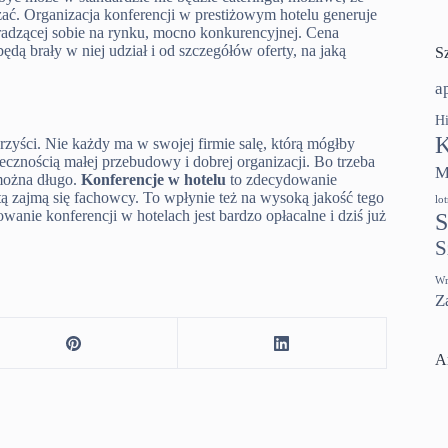
zać. Organizacja konferencji w prestiżowym hotelu generuje
 radzącej sobie na rynku, mocno konkurencyjnej. Cena
ędą brały w niej udział i od szczegółów oferty, na jaką
S
a
Hi
K
zyści. Nie każdy ma w swojej firmie salę, którą mógłby
ecznością małej przebudowy i dobrej organizacji. Bo trzeba
M
 można długo.
Konferencje w hotelu
to zdecydowanie
tą zajmą się fachowcy. To wpłynie też na wysoką jakość tego
lo
anie konferencji w hotelach jest bardzo opłacalne i dziś już
S
S
Wr
Z
A