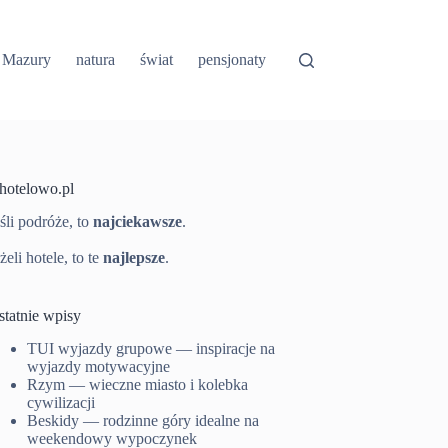
Mazury
natura
świat
pensjonaty
-hotelowo.pl
śli podróże, to
najciekawsze
.
żeli hotele, to te
najlepsze
.
statnie wpisy
TUI wyjazdy grupowe — inspiracje na
wyjazdy motywacyjne
Rzym — wieczne miasto i kolebka
cywilizacji
Beskidy — rodzinne góry idealne na
weekendowy wypoczynek