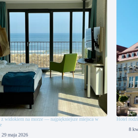
 z widokiem na morze — najpiękniejsze miejsca w
Hotel rodz
e
8 kw
29 maja 2026