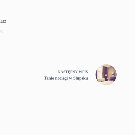
larz
70
NASTĘPNY
WPIS
Tanie noclegi w Słupsku