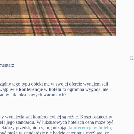
K
mentarz
ządny tego typu obiekt ma w swojej ofercie wynajem sali
ewątpliwie
konferencje w hotelu
to ogromna wygoda, ale i
otkań w tak luksusowych warunkach?
y wynajęcia sali konferencyjnej są różne. Koszt ostateczny
tel i jego standardu. W luksusowych hotelach cena może być
ektórzy przedsiębiorcy, organizując
konferencje w hotelu
,
 być może w standardzie nie będzie cateringu, możliwe, że