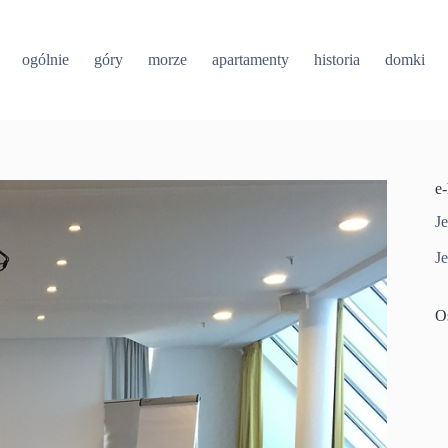
ogólnie
góry
morze
apartamenty
historia
domki
e
Je
Je
O