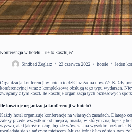
Konferencja w hotelu – ile to kosztuje?
Sindbad Żeglarz
23 czerwca 2022
hotele
Jeden ko
Organizacja konferencji w hotelu to dziś już żadna nowość. Każdy por
konferencyjnej wraz z kompleksową obsługą tego typu wydarzeń. Ni
związany z tym koszt. Ile kosztuje organizacja tych biznesowych sp
Ile kosztuje organizacja konferencji w hotelu?
Każdy hotel organizuje konferencje na własnych zasadach. Dlatego cen
zależy przede wszystkim od miejsca, miasta, w którym znajduje się ho
wyższa, ale i jakość obsługi będzie wówczas na wysokim poziomie. Ni
rozglądają się za tańszym miejscem. Muszą jednak liczyć się z tym, że