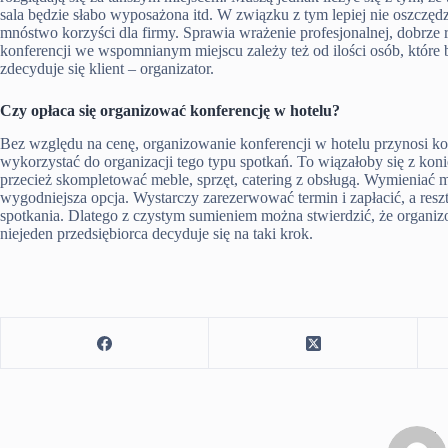
sala będzie słabo wyposażona itd. W związku z tym lepiej nie oszczęd
mnóstwo korzyści dla firmy. Sprawia wrażenie profesjonalnej, dobrze
konferencji we wspomnianym miejscu zależy też od ilości osób, które b
zdecyduje się klient – organizator.
Czy opłaca się organizować konferencję w hotelu?
Bez względu na cenę, organizowanie konferencji w hotelu przynosi kor
wykorzystać do organizacji tego typu spotkań. To wiązałoby się z koni
przecież skompletować meble, sprzęt, catering z obsługą. Wymieniać
wygodniejsza opcja. Wystarczy zarezerwować termin i zapłacić, a resz
spotkania. Dlatego z czystym sumieniem można stwierdzić, że organizow
niejeden przedsiębiorca decyduje się na taki krok.