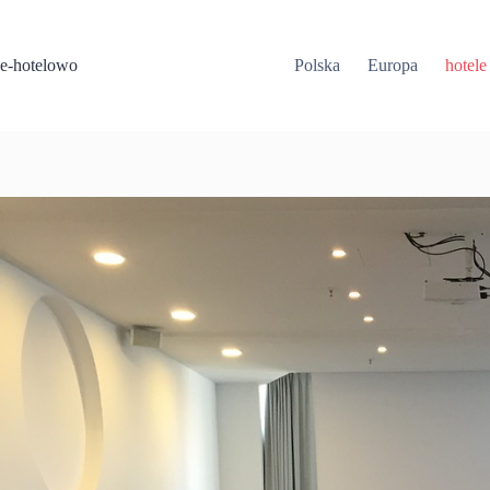
Przejdź
do
treści
e-hotelowo
Polska
Europa
hotele