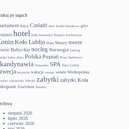
zukaj po tagach
Czeladź
partament
góry
Bałtyk
dieta
domki letniskowe
hotel
szpania
Italia
kamienice
Karpacz
konferencje
onin
Koło
Lublin
morze
Mazury
Malta
nocleg
orze Bałtyckie
Norwegia
parking
Polska
Poznań
tnisko balice
plaża
Prom
Sarbinowo
kandynawia
SPA
Sompolno
Stary Licheń
zwecja
wakacje
wesele
Wielkopolska
turystyka
wczasy
zabytki
zabytki Koła
ocław
wskazówki
Włochy
akopane
Zawichost
Śnieżka
rchiwa
sierpień 2026
lipiec 2026
czerwiec 2026
maj 2026