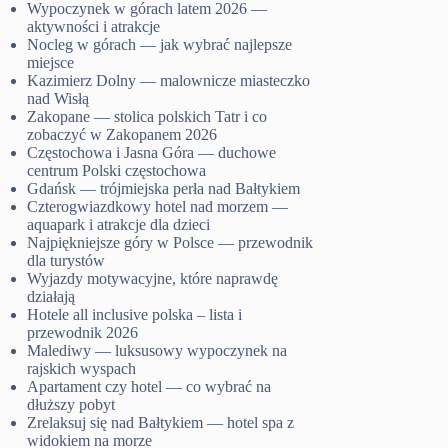
Wypoczynek w górach latem 2026 —
aktywności i atrakcje
Nocleg w górach — jak wybrać najlepsze
miejsce
Kazimierz Dolny — malownicze miasteczko
nad Wisłą
Zakopane — stolica polskich Tatr i co
zobaczyć w Zakopanem 2026
Częstochowa i Jasna Góra — duchowe
centrum Polski częstochowa
Gdańsk — trójmiejska perła nad Bałtykiem
Czterogwiazdkowy hotel nad morzem —
aquapark i atrakcje dla dzieci
Najpiękniejsze góry w Polsce — przewodnik
dla turystów
Wyjazdy motywacyjne, które naprawdę
działają
Hotele all inclusive polska – lista i
przewodnik 2026
Malediwy — luksusowy wypoczynek na
rajskich wyspach
Apartament czy hotel — co wybrać na
dłuższy pobyt
Zrelaksuj się nad Bałtykiem — hotel spa z
widokiem na morze