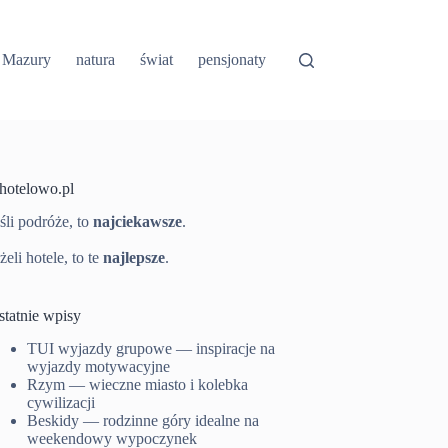
Mazury
natura
świat
pensjonaty
-hotelowo.pl
śli podróże, to
najciekawsze
.
żeli hotele, to te
najlepsze
.
statnie wpisy
TUI wyjazdy grupowe — inspiracje na
wyjazdy motywacyjne
Rzym — wieczne miasto i kolebka
cywilizacji
Beskidy — rodzinne góry idealne na
weekendowy wypoczynek