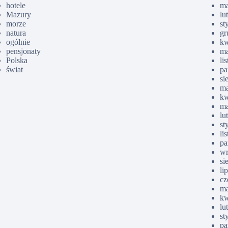
hotele
ma
Mazury
lu
morze
st
natura
gr
ogólnie
kw
pensjonaty
ma
Polska
li
świat
pa
si
ma
kw
ma
lu
st
li
pa
wr
si
li
cz
ma
kw
lu
st
pa