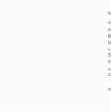
S
a
Hi
K
M
lo
S
S
Wr
Z
A