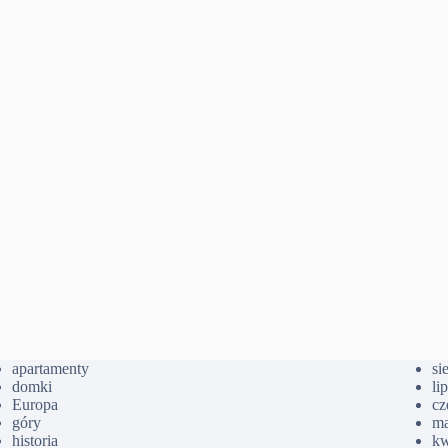
apartamenty
si
domki
li
Europa
cz
góry
ma
historia
kw