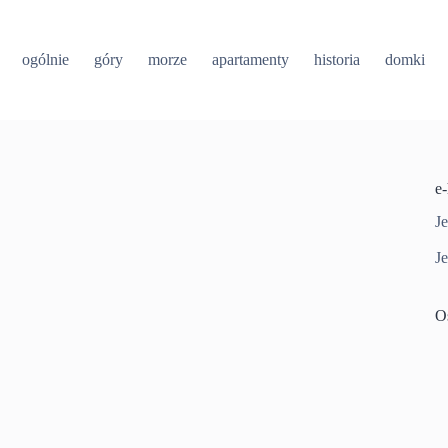
ogólnie
góry
morze
apartamenty
historia
domki
e
Je
Je
O