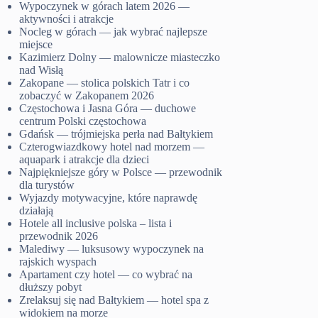
Wypoczynek w górach latem 2026 —
aktywności i atrakcje
Nocleg w górach — jak wybrać najlepsze
miejsce
Kazimierz Dolny — malownicze miasteczko
nad Wisłą
Zakopane — stolica polskich Tatr i co
zobaczyć w Zakopanem 2026
Częstochowa i Jasna Góra — duchowe
centrum Polski częstochowa
Gdańsk — trójmiejska perła nad Bałtykiem
Czterogwiazdkowy hotel nad morzem —
aquapark i atrakcje dla dzieci
Najpiękniejsze góry w Polsce — przewodnik
dla turystów
Wyjazdy motywacyjne, które naprawdę
działają
Hotele all inclusive polska – lista i
przewodnik 2026
Malediwy — luksusowy wypoczynek na
rajskich wyspach
Apartament czy hotel — co wybrać na
dłuższy pobyt
Zrelaksuj się nad Bałtykiem — hotel spa z
widokiem na morze