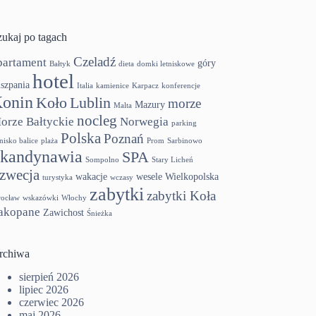
zukaj po tagach
Czeladź
partament
góry
Bałtyk
dieta
domki letniskowe
hotel
szpania
Italia
kamienice
Karpacz
konferencje
onin
Koło
Lublin
morze
Mazury
Malta
nocleg
orze Bałtyckie
Norwegia
parking
Polska
Poznań
tnisko balice
plaża
Prom
Sarbinowo
kandynawia
SPA
Sompolno
Stary Licheń
zwecja
wakacje
wesele
Wielkopolska
turystyka
wczasy
zabytki
zabytki Koła
ocław
wskazówki
Włochy
akopane
Zawichost
Śnieżka
rchiwa
sierpień 2026
lipiec 2026
czerwiec 2026
maj 2026