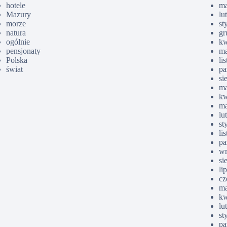
hotele
ma
Mazury
lu
morze
st
natura
gr
ogólnie
kw
pensjonaty
ma
Polska
li
świat
pa
si
ma
kw
ma
lu
st
li
pa
wr
si
li
cz
ma
kw
lu
st
pa