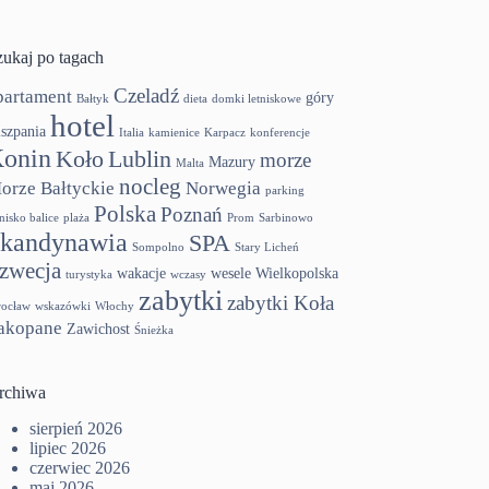
zukaj po tagach
Czeladź
partament
góry
Bałtyk
dieta
domki letniskowe
hotel
szpania
Italia
kamienice
Karpacz
konferencje
onin
Koło
Lublin
morze
Mazury
Malta
nocleg
orze Bałtyckie
Norwegia
parking
Polska
Poznań
tnisko balice
plaża
Prom
Sarbinowo
kandynawia
SPA
Sompolno
Stary Licheń
zwecja
wakacje
wesele
Wielkopolska
turystyka
wczasy
zabytki
zabytki Koła
ocław
wskazówki
Włochy
akopane
Zawichost
Śnieżka
rchiwa
sierpień 2026
lipiec 2026
czerwiec 2026
maj 2026