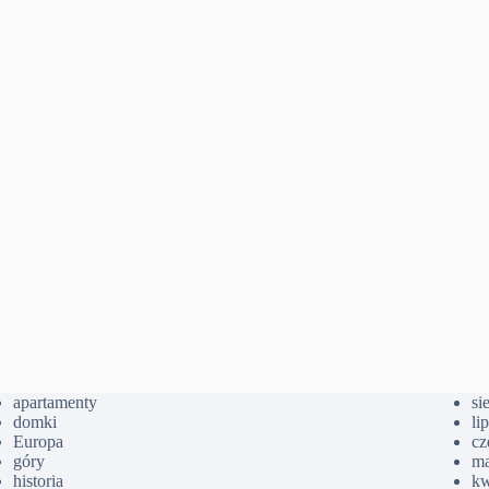
apartamenty
si
domki
li
Europa
cz
góry
ma
historia
kw