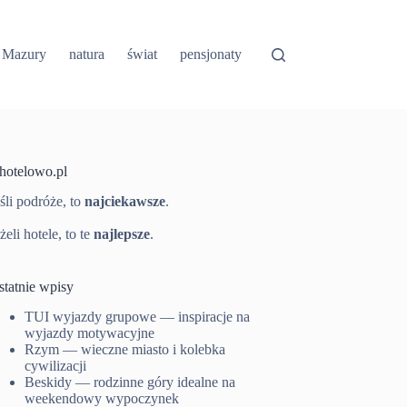
Mazury
natura
świat
pensjonaty
-hotelowo.pl
śli podróże, to
najciekawsze
.
żeli hotele, to te
najlepsze
.
statnie wpisy
TUI wyjazdy grupowe — inspiracje na
wyjazdy motywacyjne
Rzym — wieczne miasto i kolebka
cywilizacji
Beskidy — rodzinne góry idealne na
weekendowy wypoczynek