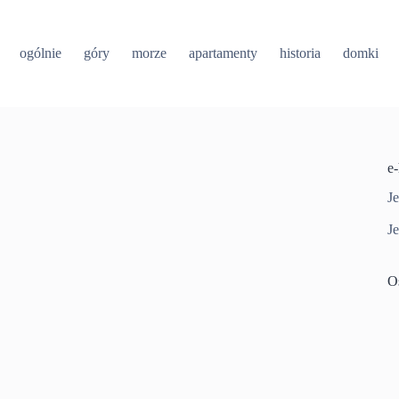
ogólnie
góry
morze
apartamenty
historia
domki
e
Je
Je
O