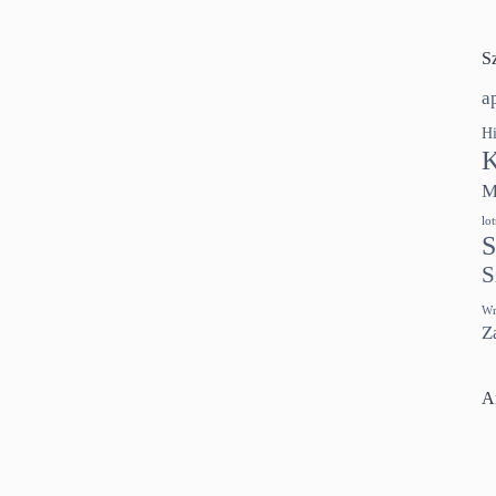
S
a
Hi
K
M
lo
S
S
Wr
Z
A