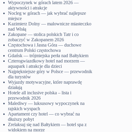
Wypoczynek w górach latem 2026 —
aktywności i atrakcje
Nocleg w górach — jak wybrać najlepsze
miejsce
Kazimierz Dolny — malownicze miasteczko
nad Wisłą
Zakopane — stolica polskich Tatr i co
zobaczyć w Zakopanem 2026
Częstochowa i Jasna Góra — duchowe
centrum Polski częstochowa
Gdańsk — trójmiejska perła nad Bałtykiem
Czterogwiazdkowy hotel nad morzem —
aquapark i atrakcje dla dzieci
Najpiękniejsze góry w Polsce — przewodnik
dla turystów
Wyjazdy motywacyjne, które naprawdę
działają
Hotele all inclusive polska – lista i
przewodnik 2026
Malediwy — luksusowy wypoczynek na
rajskich wyspach
Apartament czy hotel — co wybrać na
dłuższy pobyt
Zrelaksuj się nad Bałtykiem — hotel spa z
widokiem na morze