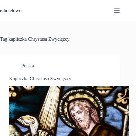
Przejdź
do
e-hotelowo
treści
Tag
kapliczka Chrystusa Zwycięzcy
Polska
Kapliczka Chrystusa Zwycięzcy