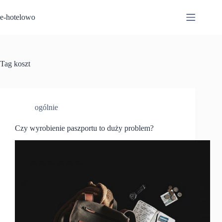
Przejdź
do
e-hotelowo
treści
Tag
koszt
ogólnie
Czy wyrobienie paszportu to duży problem?