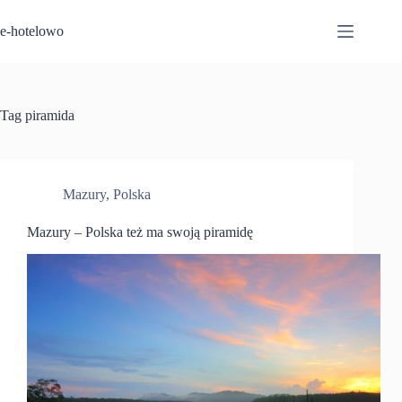
Przejdź
do
e-hotelowo
treści
Tag
piramida
Mazury
,
Polska
Mazury – Polska też ma swoją piramidę