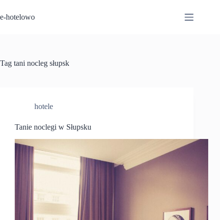
Przejdź
do
e-hotelowo
treści
Tag
tani nocleg słupsk
hotele
Tanie noclegi w Słupsku