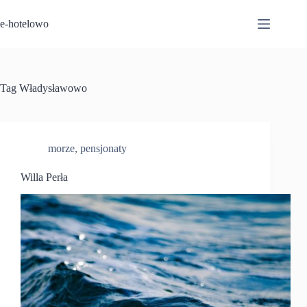
Przejdź
do
e-hotelowo
treści
Tag
Władysławowo
morze
,
pensjonaty
Willa Perła