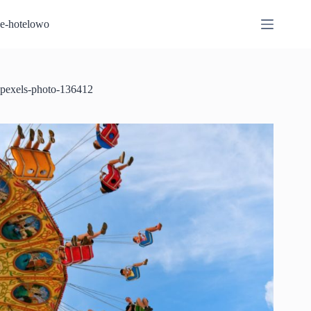
Przejdź
do
e-hotelowo
treści
pexels-photo-136412