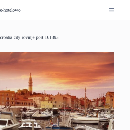
Przejdź
do
e-hotelowo
treści
croatia-city-rovinje-port-161393