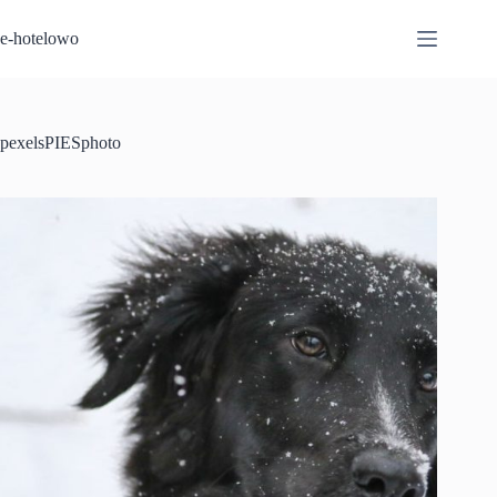
Przejdź
do
e-hotelowo
treści
pexelsPIESphoto