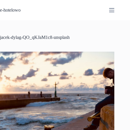
Przejdź
do
e-hotelowo
treści
jacek-dylag-QO_qKJaM1c8-unsplash