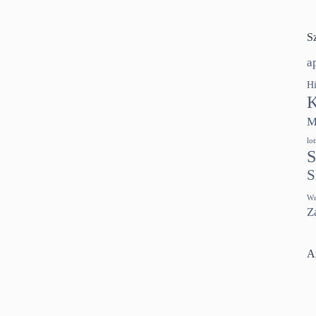
S
a
Hi
K
M
lo
S
S
Wr
Z
A