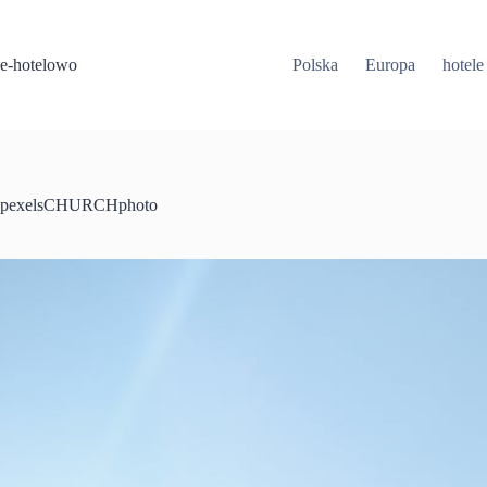
Przejdź
do
treści
e-hotelowo
Polska
Europa
hotele
pexelsCHURCHphoto