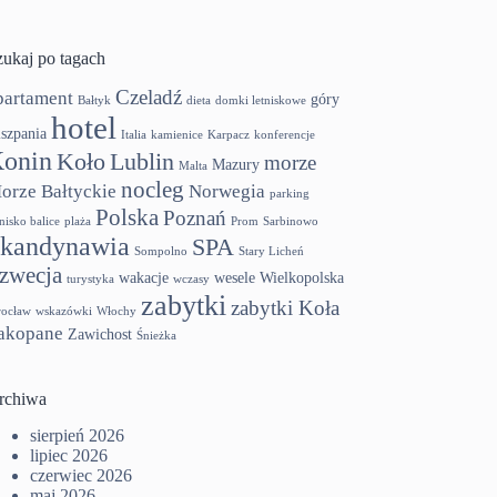
zukaj po tagach
Czeladź
partament
góry
Bałtyk
dieta
domki letniskowe
hotel
szpania
Italia
kamienice
Karpacz
konferencje
onin
Koło
Lublin
morze
Mazury
Malta
nocleg
orze Bałtyckie
Norwegia
parking
Polska
Poznań
tnisko balice
plaża
Prom
Sarbinowo
kandynawia
SPA
Sompolno
Stary Licheń
zwecja
wakacje
wesele
Wielkopolska
turystyka
wczasy
zabytki
zabytki Koła
ocław
wskazówki
Włochy
akopane
Zawichost
Śnieżka
rchiwa
sierpień 2026
lipiec 2026
czerwiec 2026
maj 2026