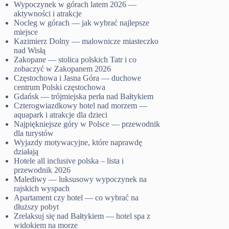
Wypoczynek w górach latem 2026 —
aktywności i atrakcje
Nocleg w górach — jak wybrać najlepsze
miejsce
Kazimierz Dolny — malownicze miasteczko
nad Wisłą
Zakopane — stolica polskich Tatr i co
zobaczyć w Zakopanem 2026
Częstochowa i Jasna Góra — duchowe
centrum Polski częstochowa
Gdańsk — trójmiejska perła nad Bałtykiem
Czterogwiazdkowy hotel nad morzem —
aquapark i atrakcje dla dzieci
Najpiękniejsze góry w Polsce — przewodnik
dla turystów
Wyjazdy motywacyjne, które naprawdę
działają
Hotele all inclusive polska – lista i
przewodnik 2026
Malediwy — luksusowy wypoczynek na
rajskich wyspach
Apartament czy hotel — co wybrać na
dłuższy pobyt
Zrelaksuj się nad Bałtykiem — hotel spa z
widokiem na morze