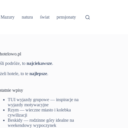
Mazury
natura
świat
pensjonaty
-hotelowo.pl
śli podróże, to
najciekawsze
.
żeli hotele, to te
najlepsze
.
statnie wpisy
TUI wyjazdy grupowe — inspiracje na
wyjazdy motywacyjne
Rzym — wieczne miasto i kolebka
cywilizacji
Beskidy — rodzinne góry idealne na
weekendowy wypoczynek