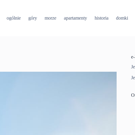
ogólnie
góry
morze
apartamenty
historia
domki
e
Je
Je
O