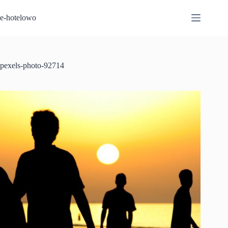
Przejdź
do
e-hotelowo
treści
pexels-photo-92714